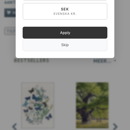
AANTAL
SEK
VOEG TOE AAN WINKELWAGEN
SVENSKA KR.
TILFØJ TIL ØNSKESKYEN
Apply
Skip
BESTSELLERS
MEER...