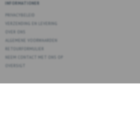
INFORMATIONER
PRIVACYBELEID
VERZENDING EN LEVERING
OVER ONS
ALGEMENE VOORWAARDEN
RETOURFORMULIER
NEEM CONTACT MET ONS OP
OVERSIGT
KONTO
MIJN ACCOUNT
ADRESBOEK
VERLANGLIJST
BESTELGESCHIEDENIS
NIEUWSBRIEF