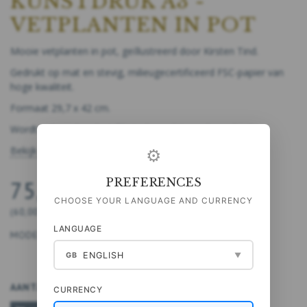
KUNSTDRUK A3 -
VETPLANTEN IN POT
Mooie vetplanten in pot, geïllustreerd door Kirsten Tind.
Gedrukt op mat en stevig, milieugecertificeerd FSC-papier van
hoge kwaliteit.
Formaat 29,7 x 42 cm.
Wordt geleverd exclusief lijst - kan erbij worden gekocht.
Bekijk de volledige beschrijving
⚙
PREFERENCES
75,00 DKK
CHOOSE YOUR LANGUAGE AND CURRENCY
(
60,00 DKK
EXCL. BTW
)
LANGUAGE
MODEL:
5711612031676
ENGLISH
GB
▼
AANTAL
CURRENCY