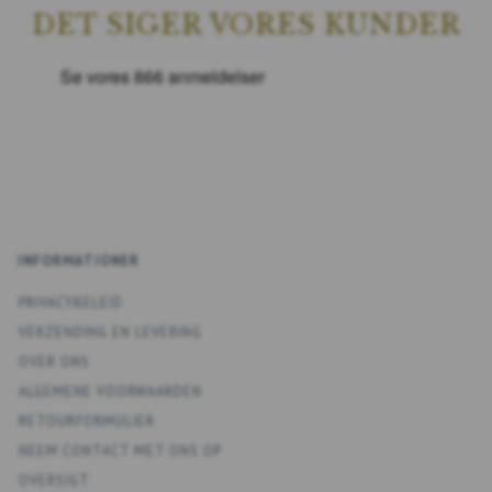
DET SIGER VORES KUNDER
INFORMATIONER
PRIVACYBELEID
VERZENDING EN LEVERING
OVER ONS
ALGEMENE VOORWAARDEN
RETOURFORMULIER
NEEM CONTACT MET ONS OP
OVERSIGT