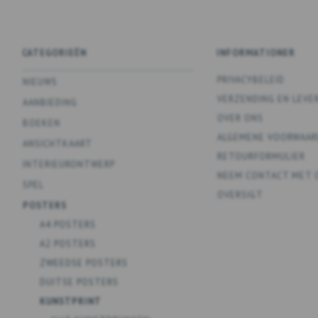
CATEGORIEËN
INFORMATIONER
PRIVACYBELEID
NIEUWS
VERZENDING EN LEVE
AANBIEDING
OVER ONS
BOEKEN
ALGEMENE VOORWAAR
ANSICHTKAART
RETOURFORMULIER
INTERIEURONTWERP
NEEM CONTACT MET 
SPEL
OVERSIGT
POSTERS
A4 POSTERS
A2 POSTERS
ZWEEDSE POSTERS
DUITSE POSTERS
KUNSTPRINT