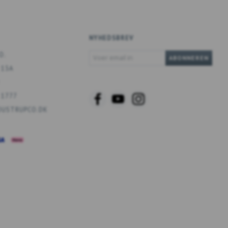
NYHEDSBREV
VOER
O.
ABONNEREN
EMAIL
 13A
IN
 1777
USTRUPCO.DK