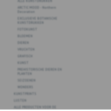
ALLE KUNSTDRUKKEN
ARCTIC MOOD - Northern
Decoration
EXCLUSIEVE BOTANISCHE
KUNSTDRUKKEN
FOTOKUNST
BLOEMEN
DIEREN
VRUCHTEN
GRAFISCH
KUNST
PREHISTORISCHE DIEREN EN
PLANTEN
SEIZOENEN
WONDERS
KUNSTPRINTS
LIJSTEN
ALLE PRODUCTEN VOOR DE