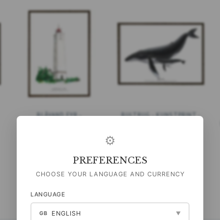
BLÅVAND FYR -
BULTRUG - KUNSTPRINT -
KUNSTPRINT - KIES MAAT
KIES MAAT
⚙
99,00 DKK
99,00 DKK
(
79,20 DKK
EXCL. BTW
)
(
79,20 DKK
EXCL. BTW
)
PREFERENCES
BEKIJK ALLE OPTIES
BEKIJK ALLE OPTIES
CHOOSE YOUR LANGUAGE AND CURRENCY
LANGUAGE
ENGLISH
GB
▼