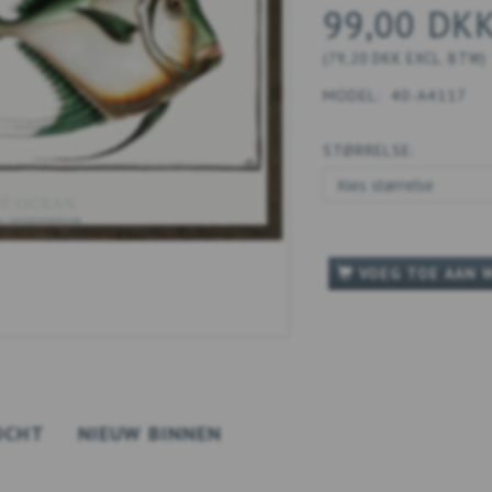
99,00 DK
(
79,20 DKK
EXCL. BTW
)
MODEL:
40-A4117
STØRRELSE:
VOEG TOE AAN 
OCHT
NIEUW BINNEN