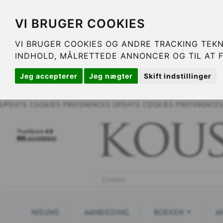
VI BRUGER COOKIES
VI BRUGER COOKIES OG ANDRE TRACKING TEKN
INDHOLD, MÅLRETTEDE ANNONCER OG TIL AT 
Jeg accepterer
Jeg nægter
Skift indstillinger
UPDATE COOKIES PREFERENCES
UPDATE COOKIES PREFERENCE
NIEUWS
AANBIEDING
BOEKEN
A