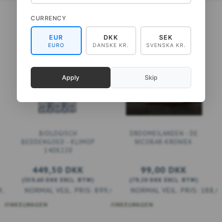
CURRENCY
EUR
DKK
SEK
EURO
DANSKE KR.
SVENSKA KR.
Apply
Skip
BIOLOGISCH
DROOMEILANDEN - DE
BEDDENGOED - KLIMOP
NICOBAR-KRONIEK
140X220
449,50 DKK
99,00 DKK
(
359,60 DKK
EXCL. BTW
)
(
79,20 DKK
EXCL. BTW
)
9,00 DKK
899,00 DKK
188,0
 WINKELWAGEN
VOEG TOE AAN WINKELWAGEN