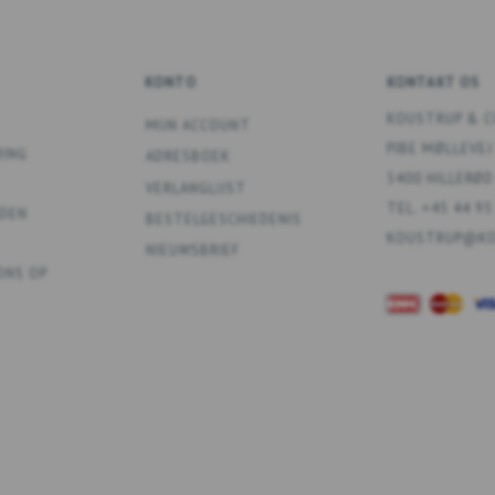
KONTO
KONTAKT OS
KOUSTRUP & C
MIJN ACCOUNT
PIBE MØLLEVEJ
RING
ADRESBOEK
3400 HILLERØD
VERLANGLIJST
TEL. +45 44 95
DEN
BESTELGESCHIEDENIS
KOUSTRUP@KO
NIEUWSBRIEF
ONS OP