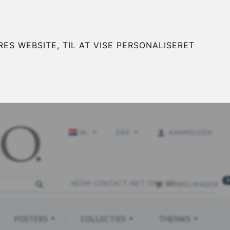
ES WEBSITE, TIL AT VISE PERSONALISERET
NL
DKK
AANMELDEN
0
NEEM CONTACT MET ONS OP
WINKELWAGEN
POSTERS
COLLECTIES
THEMA'S