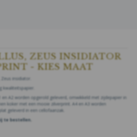
LLUS, ZEUS INSIDIATOR
RINT - KIES MAAT
Zeus insidiator.
 kwaliteitspapier.
 en A2 worden opgerold geleverd, omwikkeld met zijdepapier in
nen koker met een mooie zilverprint. A4 en A3 worden
plat geleverd in een cellofaanzak.
bij te bestellen.