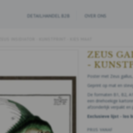
DETAILHANDEL B2B
OVER ONS
ZEUS INSIDIATOR - KUNSTPRINT - KIES MAAT
ZEUS GA
- KUNSTP
Poster met Zeus gallus, 
Geprint op mat en stevig
De formaten B1, B2, A1
een driehoekige karton
afzonderlijk verpakt en 
Exclusieve lijst - los 
PRIJS VANAF