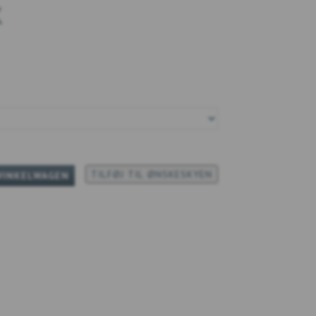
K
TILFØJ TIL ØNSKESKYEN
WINKELWAGEN