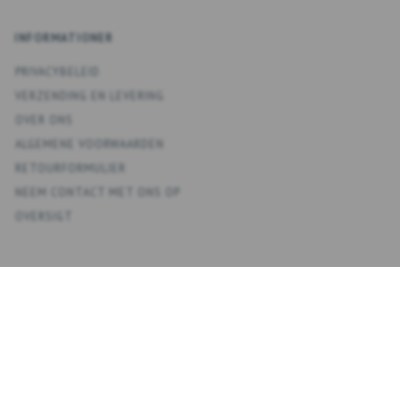
INFORMATIONER
PRIVACYBELEID
VERZENDING EN LEVERING
OVER ONS
ALGEMENE VOORWAARDEN
RETOURFORMULIER
NEEM CONTACT MET ONS OP
OVERSIGT
KONTO
MIJN ACCOUNT
ADRESBOEK
VERLANGLIJST
BESTELGESCHIEDENIS