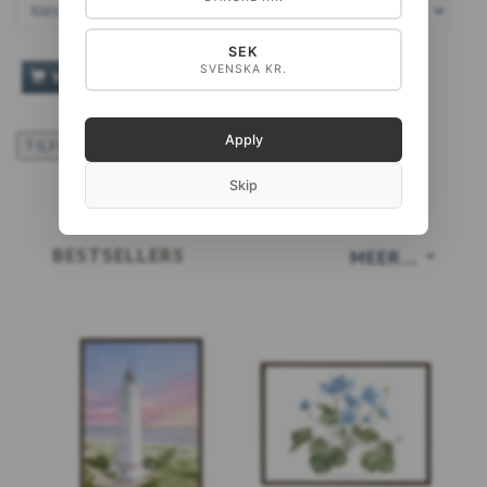
SEK
SVENSKA KR.
VOEG TOE AAN WINKELWAGEN
Apply
TILFØJ TIL ØNSKESKYEN
Skip
BESTSELLERS
MEER...