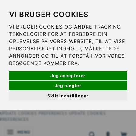
VI BRUGER COOKIES
VI BRUGER COOKIES OG ANDRE TRACKING
TEKNOLOGIER FOR AT FORBEDRE DIN
OPLEVELSE PÅ VORES WEBSITE, TIL AT VISE
PERSONALISERET INDHOLD, MÅLRETTEDE
ANNONCER OG TIL AT FORSTÅ HVOR VORES
BESØGENDE KOMMER FRA.
Jeg accepterer
Jeg nægter
Skift indstillinger
UPDATE COOKIES PREFERENCES
UPDATE COOKIES
PREFERENCES
MENU
NAVIGATIE IN-/UITSCHAKELEN