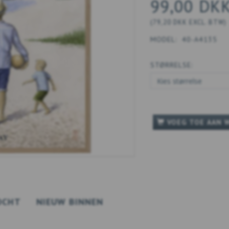
99,00 DK
(
79,20 DKK
EXCL. BTW
)
MODEL:
40-A4135
STØRRELSE:
VOEG TOE AAN 
OCHT
NIEUW BINNEN