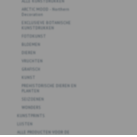
ALLE KUNSTDRUKKEN
ARCTIC MOOD - Northern
Decoration
EXCLUSIEVE BOTANISCHE
KUNSTDRUKKEN
FOTOKUNST
BLOEMEN
DIEREN
VRUCHTEN
GRAFISCH
KUNST
PREHISTORISCHE DIEREN EN
PLANTEN
SEIZOENEN
WONDERS
KUNSTPRINTS
LIJSTEN
ALLE PRODUCTEN VOOR DE