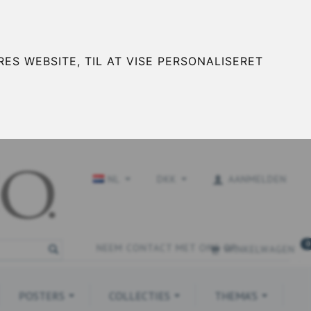
ES WEBSITE, TIL AT VISE PERSONALISERET
NL
DKK
AANMELDEN
0
NEEM CONTACT MET ONS OP
WINKELWAGEN
POSTERS
COLLECTIES
THEMA'S