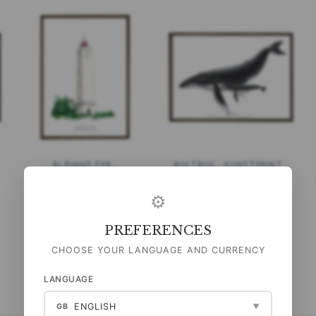
BLÅVAND FYR -
BULTRUG - KUNSTPRINT -
KUNSTPRINT - KIES MAAT
KIES MAAT
⚙
99,00 DKK
99,00 DKK
(
79,20 DKK
EXCL. BTW
)
(
79,20 DKK
EXCL. BTW
)
PREFERENCES
BEKIJK ALLE OPTIES
BEKIJK ALLE OPTIES
CHOOSE YOUR LANGUAGE AND CURRENCY
LANGUAGE
ENGLISH
GB
▼