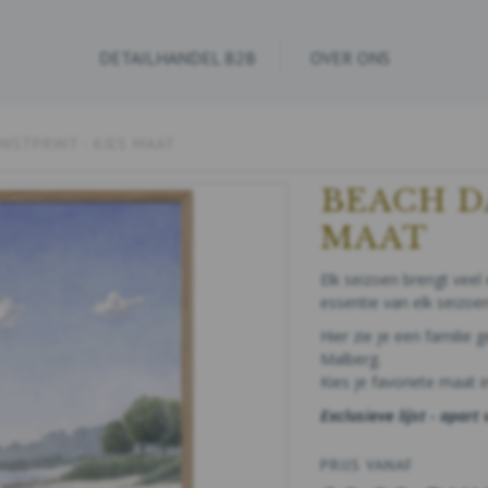
DETAILHANDEL B2B
OVER ONS
UNSTPRINT - KIES MAAT
BEACH DA
MAAT
Elk seizoen brengt veel
essentie van elk seizoe
Hier zie je een familie 
Malberg.
Kies je favoriete maat 
Exclusieve lijst - apart
PRIJS VANAF