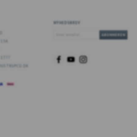
NYHEDSBREV
VOER
O.
ABONNEREN
EMAIL
 13A
IN
 1777
USTRUPCO.DK