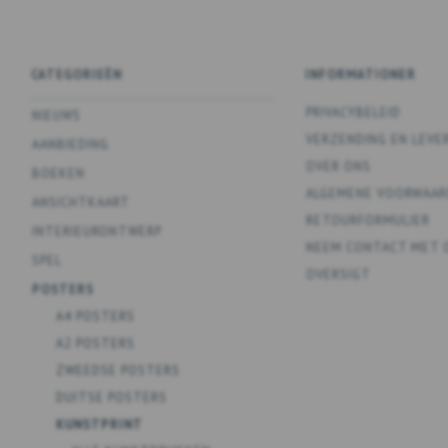
CATEGORIEËN
INFORMATIONER
PRIVACYBELEID
NIEUWS
VERZENDING EN LEVE
AANBIEDING
OVER ONS
BOEKEN
ALGEMENE VOORWAAR
ANSICHTKAART
RETOURFORMULIER
INTERIEURONTWERP
NEEM CONTACT MET 
SPEL
OVERSIGT
POSTERS
A4 POSTERS
A2 POSTERS
ZWEEDSE POSTERS
DUITSE POSTERS
KUNSTPRINT