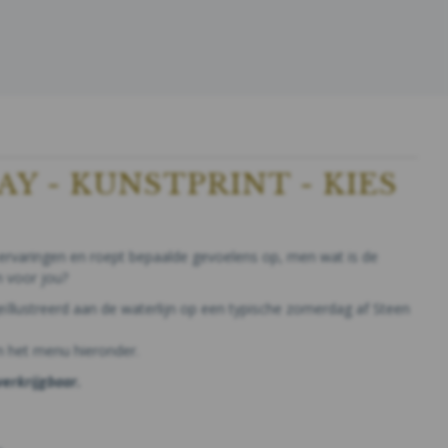
Y - KUNSTPRINT - KIES
 ervaringen en roept bepaalde gevoelens op, men wat is de
n voor jou?
geïllustreerd aan de waterlijn op een typische zomerdag af Steen
in het menu hieronder.
 verkrijgbaar.