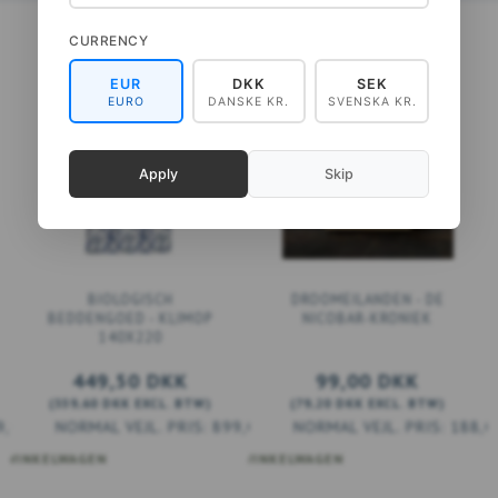
CURRENCY
EUR
DKK
SEK
EURO
DANSKE KR.
SVENSKA KR.
Apply
Skip
BIOLOGISCH
DROOMEILANDEN - DE
BEDDENGOED - KLIMOP
NICOBAR-KRONIEK
140X220
449,50 DKK
99,00 DKK
(
359,60 DKK
EXCL. BTW
)
(
79,20 DKK
EXCL. BTW
)
9,00 DKK
899,00 DKK
188,0
 WINKELWAGEN
VOEG TOE AAN WINKELWAGEN