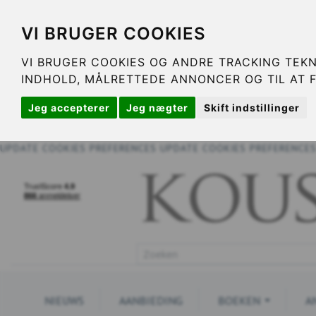
VI BRUGER COOKIES
VI BRUGER COOKIES OG ANDRE TRACKING TEKN
INDHOLD, MÅLRETTEDE ANNONCER OG TIL AT 
Jeg accepterer
Jeg nægter
Skift indstillinger
UPDATE COOKIES PREFERENCES
UPDATE COOKIES PREFERENCE
NIEUWS
AANBIEDING
BOEKEN
A