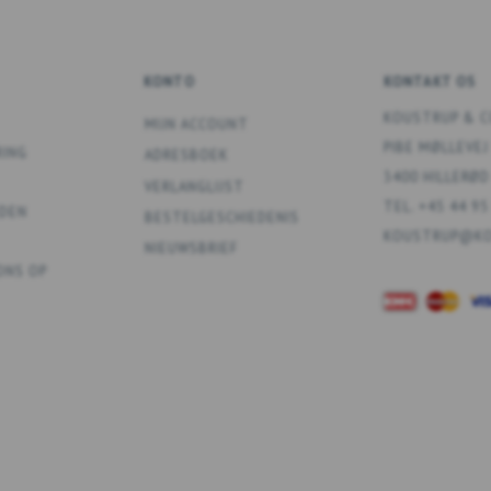
KONTO
KONTAKT OS
KOUSTRUP & C
MIJN ACCOUNT
PIBE MØLLEVEJ
RING
ADRESBOEK
3400 HILLERØD
VERLANGLIJST
TEL. +45 44 95
DEN
BESTELGESCHIEDENIS
KOUSTRUP@KO
NIEUWSBRIEF
ONS OP