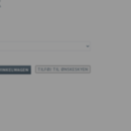
K
TILFØJ TIL ØNSKESKYEN
WINKELWAGEN