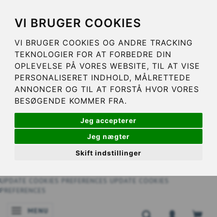
VI BRUGER COOKIES
VI BRUGER COOKIES OG ANDRE TRACKING
TEKNOLOGIER FOR AT FORBEDRE DIN
OPLEVELSE PÅ VORES WEBSITE, TIL AT VISE
PERSONALISERET INDHOLD, MÅLRETTEDE
ANNONCER OG TIL AT FORSTÅ HVOR VORES
BESØGENDE KOMMER FRA.
Jeg accepterer
Jeg nægter
Skift indstillinger
UPDATE COOKIES PREFERENCES
UPDATE COOKIES
PREFERENCES
MENU
NAVIGATIE IN-/UITSCHAKELEN