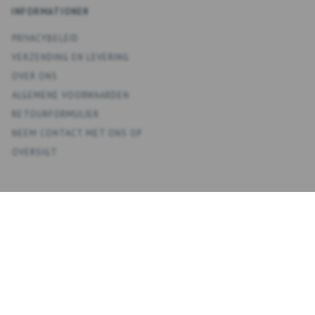
INFORMATIONER
PRIVACYBELEID
VERZENDING EN LEVERING
OVER ONS
ALGEMENE VOORWAARDEN
RETOURFORMULIER
NEEM CONTACT MET ONS OP
OVERSIGT
KONTO
MIJN ACCOUNT
ADRESBOEK
VERLANGLIJST
BESTELGESCHIEDENIS
NIEUWSBRIEF