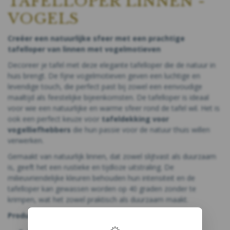
TAFELLOPER LINNEN -
VOGELS
Creëer een natuurlijke sfeer met een prachtige
tafelloper van linnen met vogelmotieven
Decoreer je tafel met deze elegante tafelloper die de natuur in
huis brengt. De fijne vogelmotieven geven een luchtige en
levendige touch, die perfect past bij zowel een eenvoudige
maaltijd als feestelijke bijeenkomsten. De tafelloper is ideaal
voor wie een natuurlijke en warme sfeer rond de tafel wil. Het is
ook een perfect keuze voor
tafeldekking voor
vogelliefhebbers
die hun passie voor de natuur thuis willen
verwerken.
Gemaakt van natuurlijk linnen, dat zowel slijtvast als duurzaam
is, geeft het een rustieke en tijdloze uitstraling. De
milieuvriendelijke kleuren behouden hun intensiteit en de
tafelloper kan gewassen worden op 40 graden zonder te
krimpen, wat het zowel praktisch als duurzaam maakt.
Productdetails: