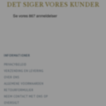
DET SIGER VORES KUNDER
INFORMATIONER
PRIVACYBELEID
VERZENDING EN LEVERING
OVER ONS
ALGEMENE VOORWAARDEN
RETOURFORMULIER
NEEM CONTACT MET ONS OP
OVERSIGT