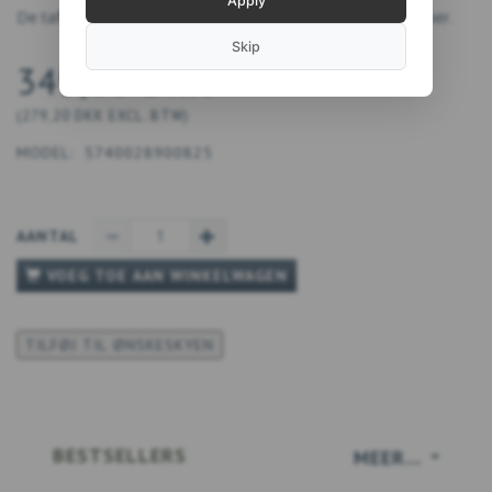
Apply
De tafelloper is ook een leuk cadeau voor de vogelliefhebber.
Skip
349,00 DKK
(
279,20 DKK
EXCL. BTW
)
MODEL:
5740028900825
AANTAL
VOEG TOE AAN WINKELWAGEN
TILFØJ TIL ØNSKESKYEN
BESTSELLERS
MEER...