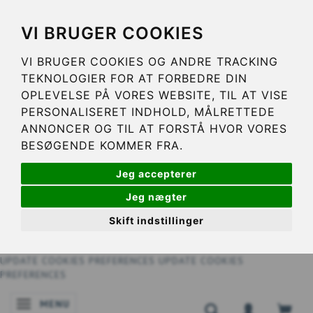
VI BRUGER COOKIES
VI BRUGER COOKIES OG ANDRE TRACKING
TEKNOLOGIER FOR AT FORBEDRE DIN
OPLEVELSE PÅ VORES WEBSITE, TIL AT VISE
PERSONALISERET INDHOLD, MÅLRETTEDE
ANNONCER OG TIL AT FORSTÅ HVOR VORES
BESØGENDE KOMMER FRA.
Jeg accepterer
Jeg nægter
Skift indstillinger
UPDATE COOKIES PREFERENCES
UPDATE COOKIES
PREFERENCES
MENU
NAVIGATIE IN-/UITSCHAKELEN