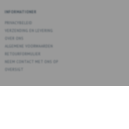
INFORMATIONER
PRIVACYBELEID
VERZENDING EN LEVERING
OVER ONS
ALGEMENE VOORWAARDEN
RETOURFORMULIER
NEEM CONTACT MET ONS OP
OVERSIGT
KONTO
MIJN ACCOUNT
ADRESBOEK
VERLANGLIJST
BESTELGESCHIEDENIS