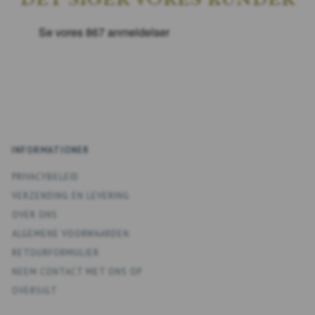
INFORMATIONER
PRIVACYBELEID
VERZENDING EN LEVERING
OVER ONS
ALGEMENE VOORWAARDEN
RETOURFORMULIER
NEEM CONTACT MET ONS OP
OVERSIGT