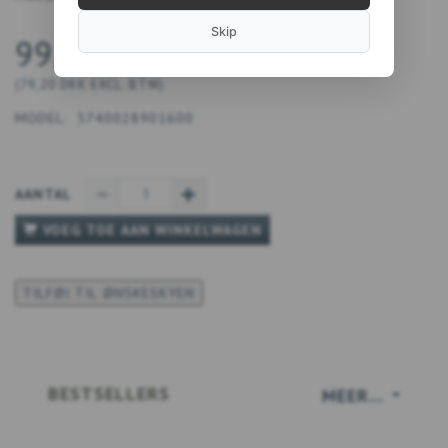
Skip
99,00 DKK
(
79,20 DKK
EXCL. BTW
)
MODEL:
5740028901600
AANTAL
VOEG TOE AAN WINKELWAGEN
TILFØJ TIL ØNSKESKYEN
BESTSELLERS
MEER...