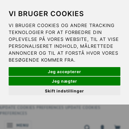
VI BRUGER COOKIES
VI BRUGER COOKIES OG ANDRE TRACKING
TEKNOLOGIER FOR AT FORBEDRE DIN
OPLEVELSE PÅ VORES WEBSITE, TIL AT VISE
PERSONALISERET INDHOLD, MÅLRETTEDE
ANNONCER OG TIL AT FORSTÅ HVOR VORES
BESØGENDE KOMMER FRA.
Jeg accepterer
Jeg nægter
Skift indstillinger
UPDATE COOKIES PREFERENCES
UPDATE COOKIES
PREFERENCES
MENU
NAVIGATIE IN-/UITSCHAKELEN