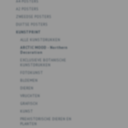
A4 POSTERS
A2 POSTERS
ZWEEDSE POSTERS
DUITSE POSTERS
KUNSTPRINT
ALLE KUNSTDRUKKEN
ARCTIC MOOD - Northern
Decoration
EXCLUSIEVE BOTANISCHE
KUNSTDRUKKEN
FOTOKUNST
BLOEMEN
DIEREN
VRUCHTEN
GRAFISCH
KUNST
PREHISTORISCHE DIEREN EN
PLANTEN