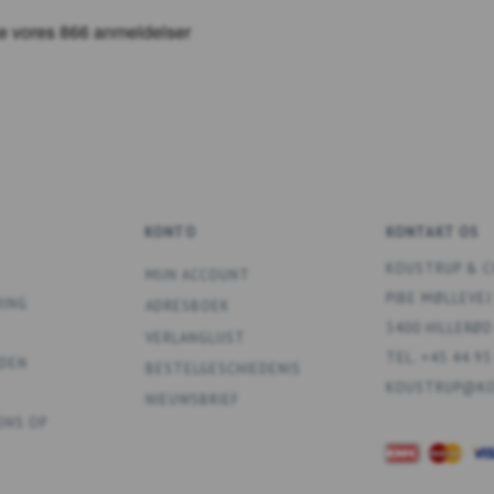
KONTO
KONTAKT OS
KOUSTRUP & C
MIJN ACCOUNT
PIBE MØLLEVEJ
RING
ADRESBOEK
3400 HILLERØD
VERLANGLIJST
TEL. +45 44 95
DEN
BESTELGESCHIEDENIS
KOUSTRUP@KO
NIEUWSBRIEF
ONS OP