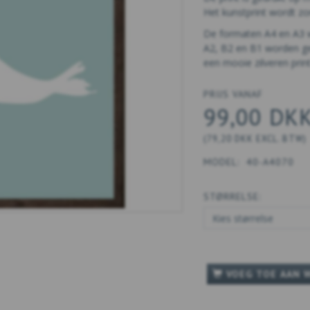
Het kunstprint wordt zon
De formaten A4 en A3 wo
A2, B2 en B1 worden gel
een mooie zilveren print
PRIJS VANAF
99,00 DK
(
79,20 DKK
EXCL. BTW
)
MODEL:
40-A4070
STØRRELSE:
VOEG TOE AAN 