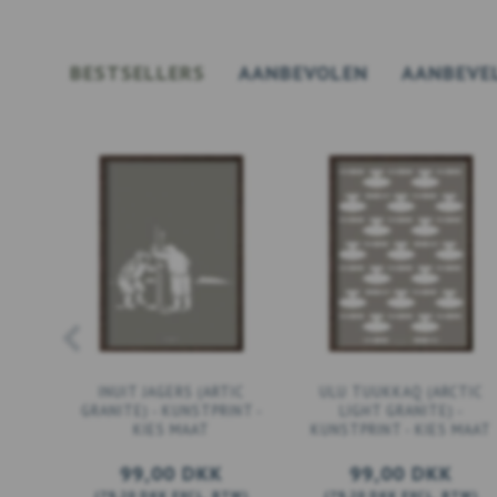
BESTSELLERS
AANBEVOLEN
AANBEVE
INUIT JAGERS (ARTIC
ULU TUUKKAQ (ARCTIC
GRANITE) - KUNSTPRINT -
LIGHT GRANITE) -
KIES MAAT
KUNSTPRINT - KIES MAAT
99,00 DKK
99,00 DKK
(
79,20 DKK
EXCL. BTW
)
(
79,20 DKK
EXCL. BTW
)