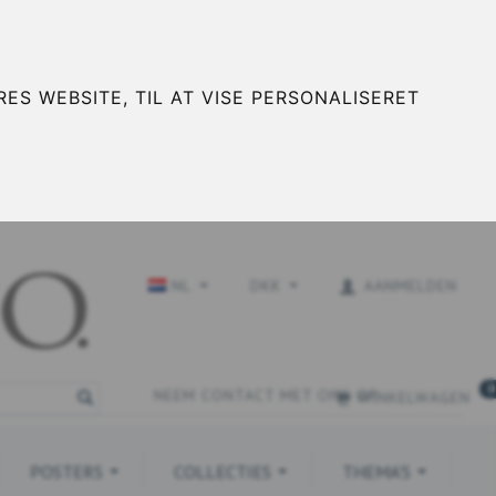
ES WEBSITE, TIL AT VISE PERSONALISERET
NL
DKK
AANMELDEN
0
NEEM CONTACT MET ONS OP
WINKELWAGEN
POSTERS
COLLECTIES
THEMA'S