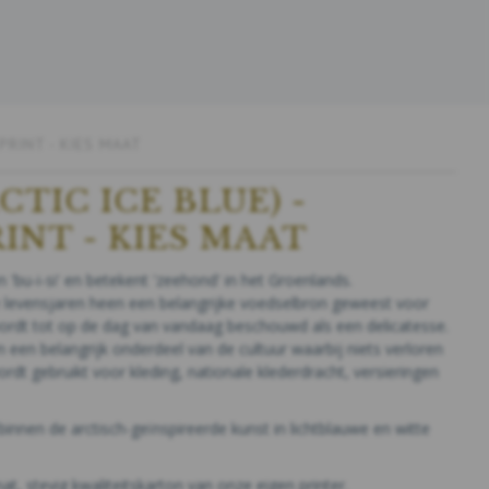
TPRINT - KIES MAAT
RCTIC ICE BLUE) -
INT - KIES MAAT
 'bu-i-si' en betekent 'zeehond' in het Groenlands.
e levensjaren heen een belangrijke voedselbron geweest voor
wordt tot op de dag van vandaag beschouwd als een delicatesse.
een belangrijk onderdeel van de cultuur waarbij niets verloren
dt gebruikt voor kleding, nationale klederdracht, versieringen
binnen de arctisch-geïnspireerde kunst in lichtblauwe en witte
at, stevig kwaliteitskarton van onze eigen printer.