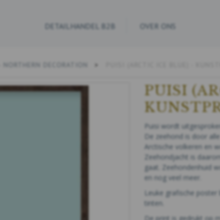
DETAILHANDEL B2B
OVER ONS
- NORTHERN DECORATION
PUISI (ARCTIC ICE BLUE) - KUNS
PUISI (A
KUNSTPR
Puisi wordt uitgesproken
De zeehond is door all
Arctische volkeren en 
Zeehondjacht is daarom 
gaat. Zeehondenhuid wor
en nog veel meer.
Leuke grafische poster 
tinten.
De print is gedrukt op m