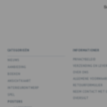
CATEGORIEËN
INFORMATIONER
PRIVACYBELEID
NIEUWS
VERZENDING EN LEVE
AANBIEDING
OVER ONS
BOEKEN
ALGEMENE VOORWAAR
ANSICHTKAART
RETOURFORMULIER
INTERIEURONTWERP
NEEM CONTACT MET 
SPEL
OVERSIGT
POSTERS