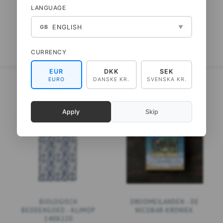
LANGUAGE
BEKIJK ALLE OPTIES
BEKIJK ALLE OPTIES
ENGLISH
GB
▼
CURRENCY
EUR
DKK
SEK
EURO
DANSKE KR.
SVENSKA KR.
Apply
Skip
BIOLOGISCH
DROOMEILANDEN - DE
BEDDENGOED - KLIMOP
NICOBAR-KRONIEK
140X220