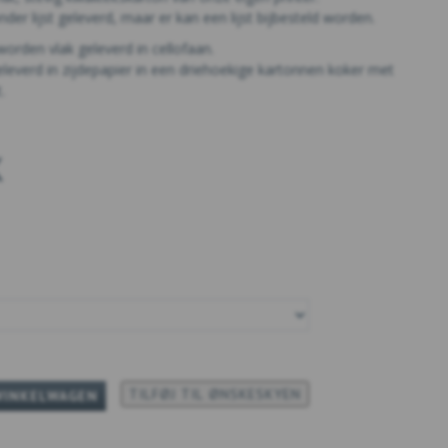
der lijst geleverd, maar er kan een lijst bijbesteld worden.
rden vlak geleverd in cellofaan.
everd in zijdepapier in een driehoekige kartonnen koker met
.
K
TILFØJ TIL ØNSKESKYEN
WINKELWAGEN