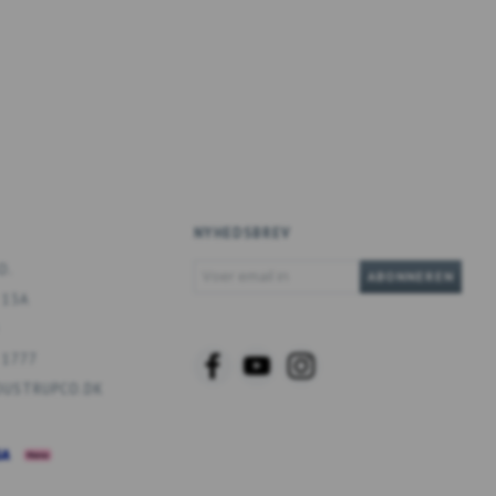
NYHEDSBREV
VOER
O.
ABONNEREN
EMAIL
 13A
IN
 1777
USTRUPCO.DK