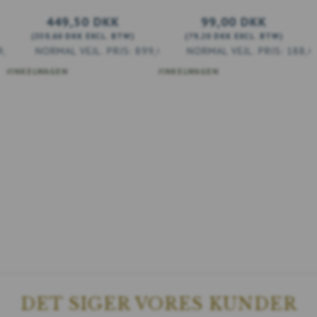
449,50 DKK
99,00 DKK
(
359,60 DKK
EXCL. BTW
)
(
79,20 DKK
EXCL. BTW
)
9,00 DKK
899,00 DKK
188,0
 WINKELWAGEN
VOEG TOE AAN WINKELWAGEN
DET SIGER VORES KUNDER