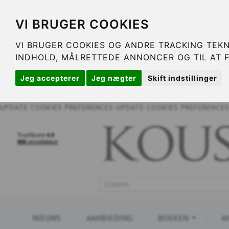
VI BRUGER COOKIES
VI BRUGER COOKIES OG ANDRE TRACKING TEKN
INDHOLD, MÅLRETTEDE ANNONCER OG TIL AT 
Jeg accepterer
Jeg nægter
Skift indstillinger
UPDATE COOKIES PREFERENCES
UPDATE COOKIES PREFERENCE
NIEUWS
AANBIEDING
BOEKEN
A