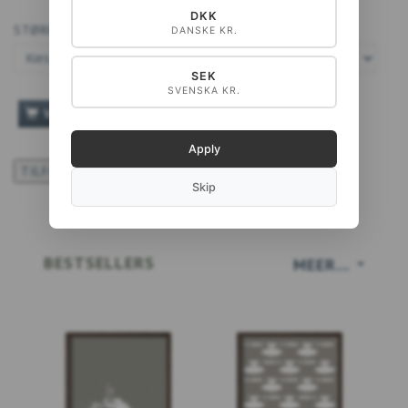
DKK
STØRRELSE:
DANSKE KR.
SEK
SVENSKA KR.
VOEG TOE AAN WINKELWAGEN
Apply
TILFØJ TIL ØNSKESKYEN
Skip
BESTSELLERS
MEER...