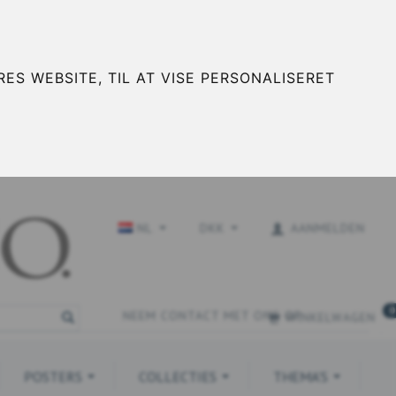
ES WEBSITE, TIL AT VISE PERSONALISERET
NL
DKK
AANMELDEN
0
NEEM CONTACT MET ONS OP
WINKELWAGEN
POSTERS
COLLECTIES
THEMA'S