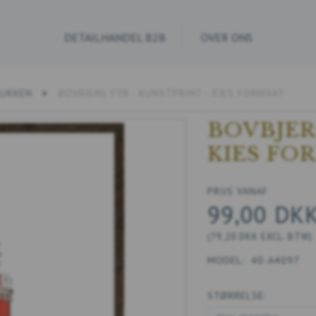
DETAILHANDEL B2B
OVER ONS
RUKKEN
BOVBJERG FYR - KUNSTPRINT - KIES FORMAAT
BOVBJER
KIES FO
PRIJS VANAF
99,00 DK
(
79,20 DKK
EXCL. BTW
)
MODEL:
40-A4097
STØRRELSE: