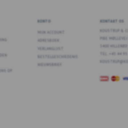
KONTO
KONTAKT OS
KOUSTRUP & C
MIJN ACCOUNT
PIBE MØLLEVEJ
RING
ADRESBOEK
3400 HILLERØD
VERLANGLIJST
TEL. +45 44 95
DEN
BESTELGESCHIEDENIS
KOUSTRUP@KO
NIEUWSBRIEF
ONS OP