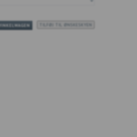
TILFØJ TIL ØNSKESKYEN
WINKELWAGEN