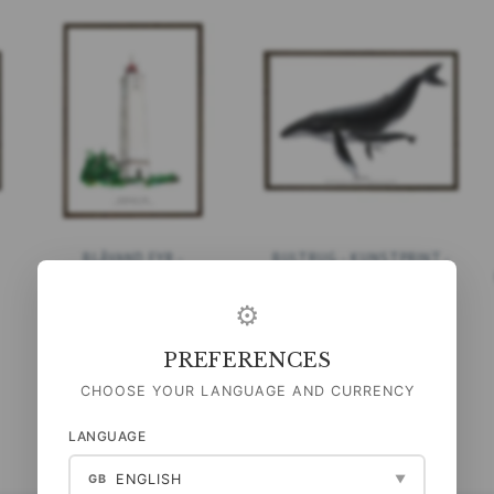
BLÅVAND FYR -
BULTRUG - KUNSTPRINT -
KUNSTPRINT - KIES MAAT
KIES MAAT
⚙
99,00 DKK
99,00 DKK
(
79,20 DKK
EXCL. BTW
)
(
79,20 DKK
EXCL. BTW
)
PREFERENCES
BEKIJK ALLE OPTIES
BEKIJK ALLE OPTIES
CHOOSE YOUR LANGUAGE AND CURRENCY
LANGUAGE
ENGLISH
GB
▼