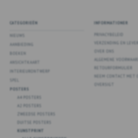
CATEGORIEËN
INFORMATIONER
PRIVACYBELEID
NIEUWS
VERZENDING EN LEVE
AANBIEDING
OVER ONS
BOEKEN
ALGEMENE VOORWAAR
ANSICHTKAART
RETOURFORMULIER
INTERIEURONTWERP
NEEM CONTACT MET 
SPEL
OVERSIGT
POSTERS
A4 POSTERS
A2 POSTERS
ZWEEDSE POSTERS
DUITSE POSTERS
KUNSTPRINT