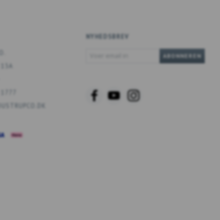
NYHEDSBREV
VOER
O.
ABONNEREN
EMAIL
 13A
IN
 1777
USTRUPCO.DK