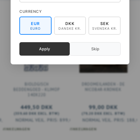
CURRENCY
EUR
DKK
SEK
EURO
DANSKE KR.
SVENSKA KR.
Apply
Skip
BIOLOGISCH
DROOMEILANDEN - DE
BEDDENGOED - KLIMOP
NICOBAR-KRONIEK
140X220
449,50 DKK
99,00 DKK
(
359,60 DKK
EXCL. BTW
)
(
79,20 DKK
EXCL. BTW
)
9,00 DKK
899,00 DKK
188,0
 WINKELWAGEN
VOEG TOE AAN WINKELWAGEN