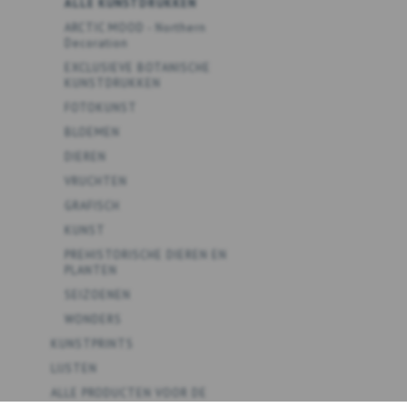
ALLE KUNSTDRUKKEN
ARCTIC MOOD - Northern
Decoration
EXCLUSIEVE BOTANISCHE
KUNSTDRUKKEN
FOTOKUNST
BLOEMEN
DIEREN
VRUCHTEN
GRAFISCH
KUNST
PREHISTORISCHE DIEREN EN
PLANTEN
SEIZOENEN
WONDERS
KUNSTPRINTS
LIJSTEN
ALLE PRODUCTEN VOOR DE