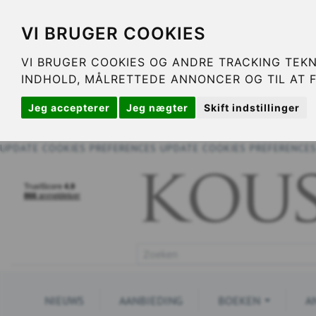
VI BRUGER COOKIES
VI BRUGER COOKIES OG ANDRE TRACKING TEKN
INDHOLD, MÅLRETTEDE ANNONCER OG TIL AT 
Jeg accepterer
Jeg nægter
Skift indstillinger
UPDATE COOKIES PREFERENCES
UPDATE COOKIES PREFERENCE
NIEUWS
AANBIEDING
BOEKEN
A