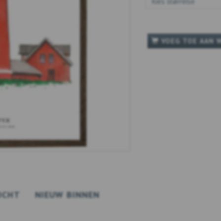
VOEG TOE AAN 
OCHT
NIEUW BINNEN