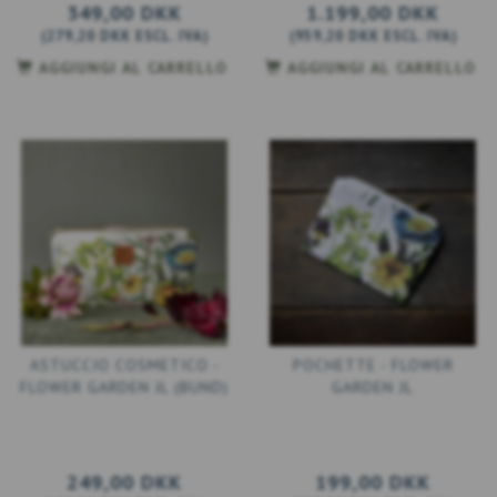
349,00 DKK
1.199,00 DKK
(
279,20 DKK
ESCL. IVA
)
(
959,20 DKK
ESCL. IVA
)
AGGIUNGI AL CARRELLO
AGGIUNGI AL CARRELLO
ASTUCCIO COSMETICO -
POCHETTE - FLOWER
FLOWER GARDEN JL (BUND)
GARDEN JL
249,00 DKK
199,00 DKK