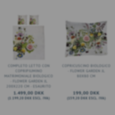
COMPLETO LETTO CON
COPRICUSCINO BIOLOGICO
COPRIPIUMINO
- FLOWER GARDEN JL
MATRIMONIALE BIOLOGICO
80X80 CM
- FLOWER GARDEN JL
200X220 CM - ESAURITO
1.499,00 DKK
199,00 DKK
(
1.199,20 DKK
ESCL. IVA
)
(
159,20 DKK
ESCL. IVA
)