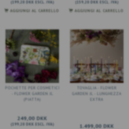
(
199,20 DKK
ESCL. IVA
)
(
159,20 DKK
ESCL. IVA
)
AGGIUNGI AL CARRELLO
AGGIUNGI AL CARRELLO
POCHETTE PER COSMETICI
TOVAGLIA - FLOWER
- FLOWER GARDEN JL
GARDEN JL - LUNGHEZZA
(PIATTA)
EXTRA
249,00 DKK
(
199,20 DKK
ESCL. IVA
)
1.499,00 DKK