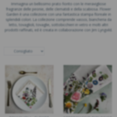
Immagina un bellissimo prato fiorito con le meravigliose
fragranze delle peonie, delle clematidi e della scabiosa. Flower
Garden è una collezione con una fantastica stampa floreale in
splendidi colori. La collezione comprende vassoi, biancheria da
letto, tovaglioli, tovaglie, sottobicchieri in vetro e molti altri
prodotti raffinati, ed è creata in collaborazione con Jim Lyngvild.