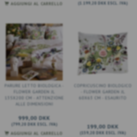
(
1.199,20 DKK
ESCL. IVA
)
AGGIUNGI AL CARRELLO
PARURE LETTO BIOLOGICA -
COPRICUSCINO BIOLOGICO
FLOWER GARDEN JL
- FLOWER GARDEN JL
135X200 CM - ATTENZIONE
60X63 CM - ESAURITO
ALLE DIMENSIONI
999,00 DKK
(
799,20 DKK
ESCL. IVA
)
199,00 DKK
(
159,20 DKK
ESCL. IVA
)
AGGIUNGI AL CARRELLO