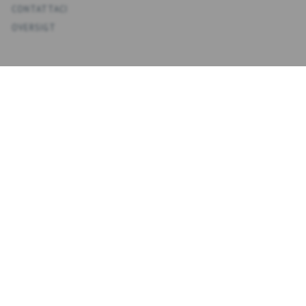
CONTATTACI
OVERSIGT
KONTO
IL MIO ACCOUNT
RUBRICA
LISTA DEI DESIDERI
CRONOLOGIA ORDINI
NEWSLETTER
NYHEDSBREV
INSERISCI
ISCRIVITI
L'E-
MAIL