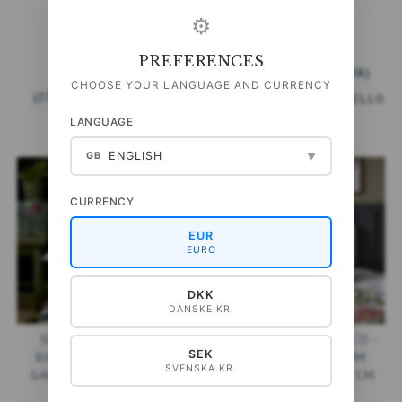
⚙
349,00 DKK
PREFERENCES
(
279,20 DKK
ESCL. IVA
)
349,00 DKK
CHOOSE YOUR LANGUAGE AND CURRENCY
(
279,20 DKK
ESCL. IVA
)
AGGIUNGI AL CARRELLO
LANGUAGE
ENGLISH
GB
▼
CURRENCY
EUR
EURO
DKK
DANSKE KR.
SET DI BIANCHERIA
SET LETTO BIOLOGICO -
SEK
BIOLOGICA - FLOWER
FLOWER GARDEN JIM
SVENSKA KR.
GARDEN JIM LYNGVILD
LYNGVILD 140X220 CM
140X200 CM