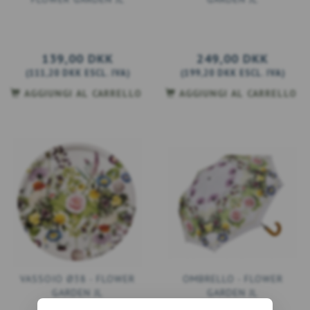
139,00 DKK
249,00 DKK
(
111,20 DKK
ESCL. IVA
)
(
199,20 DKK
ESCL. IVA
)
AGGIUNGI AL CARRELLO
AGGIUNGI AL CARRELLO
VASSOIO Ø38 - FLOWER
OMBRELLO - FLOWER
GARDEN JL
GARDEN JL