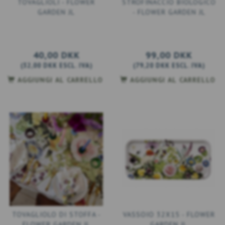
TOVAGLIOLI - FLOWER
STROFINACCIO BIOLOGICO
GARDEN JL
- FLOWER GARDEN JL
40,00 DKK
99,00 DKK
(
32,00 DKK
ESCL. IVA
)
(
79,20 DKK
ESCL. IVA
)
AGGIUNGI AL CARRELLO
AGGIUNGI AL CARRELLO
TOVAGLIOLO DI STOFFA -
VASSOIO 32X15 - FLOWER
FLOWER GARDEN JL
GARDEN JL