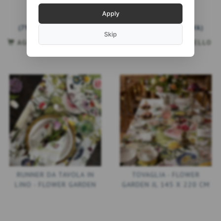
Apply
999,00 DKK
999,00 DKK
(
799,20 DKK
ESCL. IVA
)
(
799,20 DKK
ESCL. IVA
)
Skip
AGGIUNGI AL CARRELLO
AGGIUNGI AL CARRELLO
RUNNER DA TAVOLA IN
TOVAGLIA - FLOWER
LINO - FLOWER GARDEN
GARDEN JL 145 X 220 CM