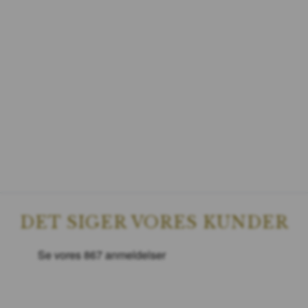
DET SIGER VORES KUNDER