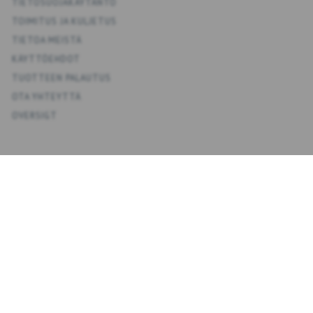
TIETOSUOJAKÄYTÄNTÖ
TOIMITUS JA KULJETUS
TIETOA MEISTÄ
KÄYTTÖEHDOT
TUOTTEEN PALAUTUS
OTA YHTEYTTÄ
OVERSIGT
KONTO
OMA TILI
OSOITEKIRJA
TOIVELISTA
TILAUSHISTORIA
UUTISKIRJE