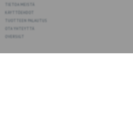
TIETOA MEISTÄ
KÄYTTÖEHDOT
TUOTTEEN PALAUTUS
OTA YHTEYTTÄ
OVERSIGT
KONTO
OMA TILI
OSOITEKIRJA
TOIVELISTA
TILAUSHISTORIA
UUTISKIRJE
NYHEDSBREV