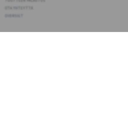
TUOTTEEN PALAUTUS
OTA YHTEYTTÄ
OVERSIGT
KONTO
OMA TILI
OSOITEKIRJA
TOIVELISTA
TILAUSHISTORIA
UUTISKIRJE
NYHEDSBREV
KIRJOITA
TILAA
SÄHKÖPOSTIOSOITE