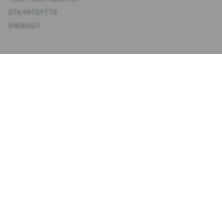
OTA YHTEYTTÄ
OVERSIGT
KONTO
OMA TILI
OSOITEKIRJA
TOIVELISTA
TILAUSHISTORIA
UUTISKIRJE
NYHEDSBREV
KIRJOITA
TILAA
SÄHKÖPOSTIOSOITE