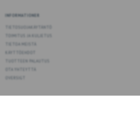
INFORMATIONER
TIETOSUOJAKÄYTÄNTÖ
TOIMITUS JA KULJETUS
TIETOA MEISTÄ
KÄYTTÖEHDOT
TUOTTEEN PALAUTUS
OTA YHTEYTTÄ
OVERSIGT
KONTO
OMA TILI
OSOITEKIRJA
TOIVELISTA
TILAUSHISTORIA