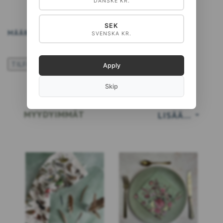
DANSKE KR.
SEK
MÄÄRÄ
LISÄÄ KORIIN
SVENSKA KR.
TILFØJ TIL ØNSKESKYEN
Apply
Skip
MYYDYIMMÄT
LISÄÄ…