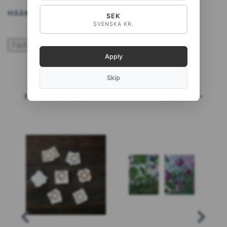
MÄÄRÄ
LISÄÄ KORIIN
SEK
SVENSKA KR.
TILFØJ TIL ØNSKESKYEN
Apply
Skip
MYYDYIMMÄT
LISÄÄ…