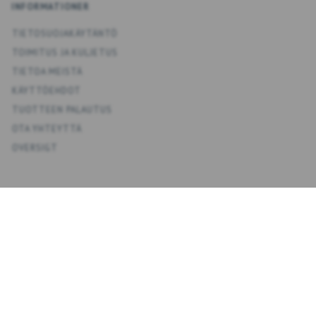
INFORMATIONER
TIETOSUOJAKÄYTÄNTÖ
TOIMITUS JA KULJETUS
TIETOA MEISTÄ
KÄYTTÖEHDOT
TUOTTEEN PALAUTUS
OTA YHTEYTTÄ
OVERSIGT
KONTO
OMA TILI
OSOITEKIRJA
TOIVELISTA
TILAUSHISTORIA
UUTISKIRJE