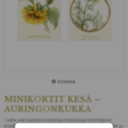
ZOOMAA
MINIKORTIT KESÄ –
AURINGONKUKKA
Täältä saat kauniisti koristeltuja minikortteja tervehdyksiin
kirjoittamista varten. Kortteja voi esimerkiksi käyttää lahjoihin ja