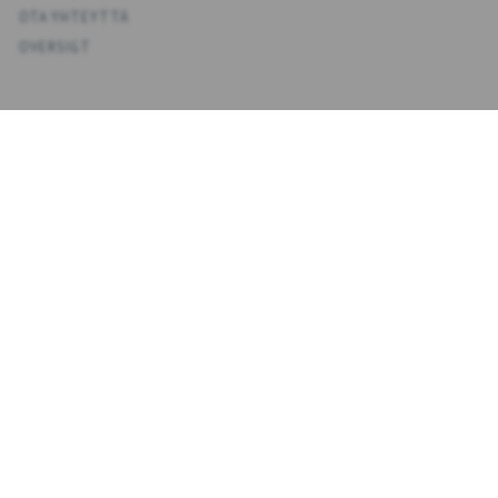
OTA YHTEYTTÄ
OVERSIGT
KONTO
OMA TILI
OSOITEKIRJA
TOIVELISTA
TILAUSHISTORIA
UUTISKIRJE
NYHEDSBREV
KIRJOITA
TILAA
SÄHKÖPOSTIOSOITE