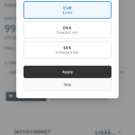
hopeaprintti.
EUR
EURO
HINTA ALKAEN
99,00 DKK
DKK
DANSKE KR.
(
79,20 DKK
EI SIS. ALV:TÄ
)
MALLI:
40-A4080
SEK
SVENSKA KR.
STØRRELSE:
Apply
Skip
TILFØJ TIL ØNSKESKYEN
LISÄÄ KORIIN
MYYDYIMMÄT
LISÄÄ…