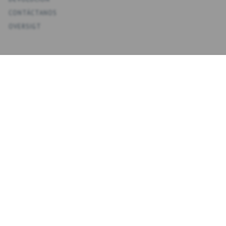
CONTÁCTANOS
OVERSIGT
KONTO
MI CUENTA
MIS DIRECCIONES
FAVORITOS
HISTORIAL DE PEDIDOS
BOLETINES
NYHEDSBREV
INTRODUZCA
SUSCRIBIRSE
SU
CORREO
ELECTRÓNICO