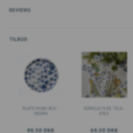
REVIEWS
TILBUD
PLATO PICNIC Ø25 -
SERVILLETA DE TELA -
HIEDRA
EFEU
99,50 DKK
69,50 DKK