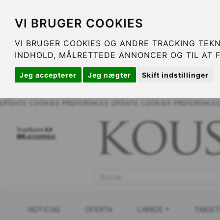
VI BRUGER COOKIES
VI BRUGER COOKIES OG ANDRE TRACKING TEKN
INDHOLD, MÅLRETTEDE ANNONCER OG TIL AT 
Jeg accepterer
Jeg nægter
Skift indstillinger
UPDATE COOKIES PREFERENCES
UPDATE COOKIES PREFERENCE
NOTICIAS
OFERTA
LIBROS
TARJET