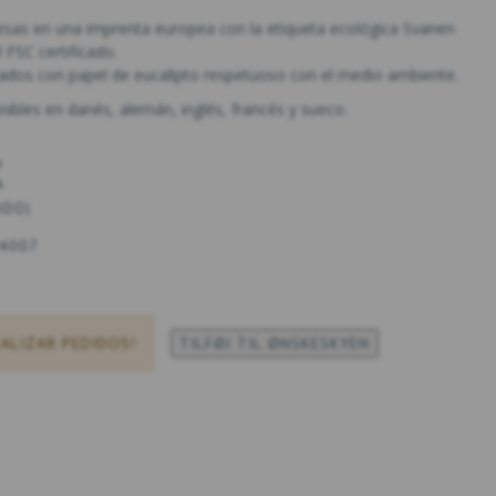
resas en una imprenta europea con la etiqueta ecológica Svanen
 FSC certificado.
cados con papel de eucalipto respetuoso con el medio ambiente.
nibles en danés, alemán, inglés, francés y sueco.
K
UIDO
)
4007
EALIZAR PEDIDOS!
TILFØJ TIL ØNSKESKYEN