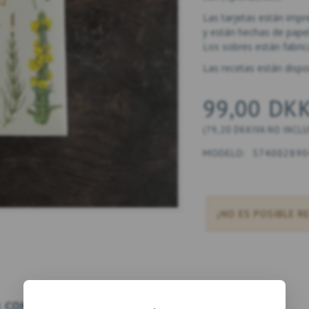
Las tarjetas están imp
y están hechas de papel
Los sobres están fabri
Las recetas están dispo
99,00 DK
(
79,20 DKK
IVA NO INCL
MODELO:
574002890
¡NO ES POSIBLE R
 COMPRADO
RECIÉN LLEGADOS