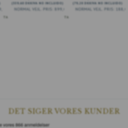
)
(
359,60 DKK
IVA NO INCLUIDO
)
(
79,20 DKK
IVA NO INCLUIDO
)
9,00 DKK
899,00 DKK
188,0
ESTA
AÑADIR A LA CESTA
DET SIGER VORES KUNDER