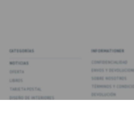
CATEGORÍAS
INFORMATIONER
CONFIDENCIALIDAD
NOTICIAS
ENV­OS Y DEVOLUCION
OFERTA
SOBRE NOSOTROS
LIBROS
TÉRMINOS Y CONDICI
TARJETA POSTAL
DEVOLUCIÓN
DISEÑO DE INTERIORES
CONTÁCTANOS
JUEGOS
OVERSIGT
PÓSTERS
COLECCIONES
TEMAS