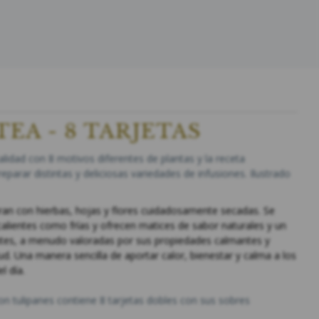
EA - 8 TARJETAS
lidad con 8 motivos diferentes de plantas y la receta
parar distintas y deliciosas variedades de infusiones. Ilustrado
oran con hierbas, hojas y flores cuidadosamente
secadas. Se
calientes como frías y ofrecen
matices de sabor naturales y un
ntes, a menudo
valoradas por sus propiedades calmantes y
ud. Una manera sencilla de aportar calor, bienestar y calma a
los
 día.
con tulipanes contiene 8 tarjetas dobles con sus sobres