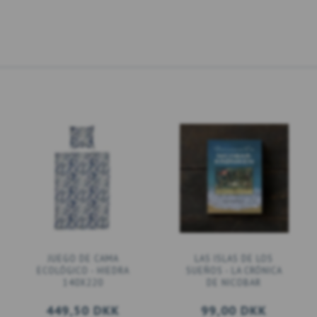
JUEGO DE CAMA
LAS ISLAS DE LOS
ECOLÓGICO - HIEDRA
SUEÑOS - LA CRÓNICA
140X220
DE NICOBAR
449,50 DKK
99,00 DKK