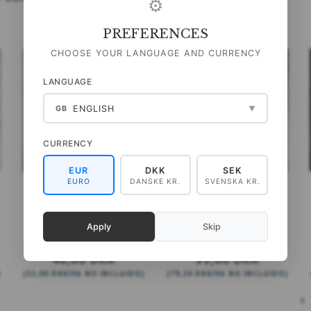
⚙
PREFERENCES
CHOOSE YOUR LANGUAGE AND CURRENCY
LANGUAGE
ENGLISH
GB
▼
CURRENCY
EUR
DKK
SEK
EURO
DANSKE KR.
SVENSKA KR.
SERVILLETAS - FD GREEN
PAÑO DE COCINA
ECOLÓGICO - FD YELLOW
Apply
Skip
40,00 DKK
99,00 DKK
)
(
32,00 DKK
IVA NO INCLUIDO
)
(
79,20 DKK
IVA NO INCLUIDO
)
AÑADIR A LA CESTA
VER TODAS LAS OPCIONES