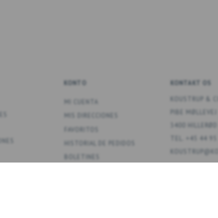
KONTO
KONTAKT OS
KOUSTRUP & C
MI CUENTA
PIBE MØLLEVEJ
ES
MIS DIRECCIONES
3400 HILLERØD
FAVORITOS
TEL. +45 44 95
ONES
HISTORIAL DE PEDIDOS
KOUSTRUP@KO
BOLETINES