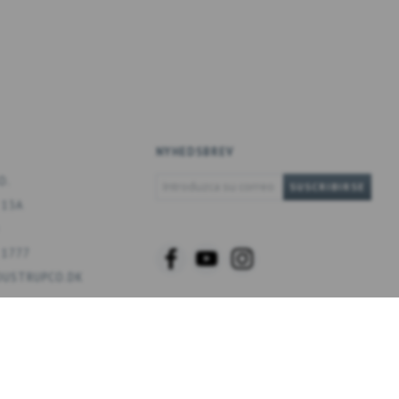
NYHEDSBREV
INTRODUZCA
O.
SUSCRIBIRSE
SU
 13A
CORREO
ELECTRÓNICO
 1777
USTRUPCO.DK