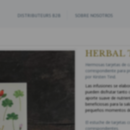
DISTRIBUTEURS B2B
SOBRE NOSOTROS
HERBAL T
Hermosas tarjetas de ca
correspondiente para pre
por Kirsten Tind.
Las infusiones se elab
pueden disfrutar tanto 
aporte suave de nutrie
beneficiosas para la
sal
pequeños momentos del
El estuche de tarjetas 
correspondientes.