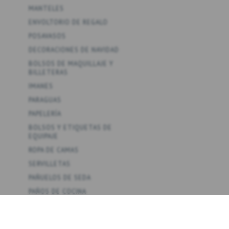
MANTELES
ENVOLTORIO DE REGALO
POSAVASOS
DECORACIONES DE NAVIDAD
BOLSOS DE MAQUILLAJE Y
BILLETERAS
IMANES
PARAGUAS
PAPELERÍA
BOLSOS Y ETIQUETAS DE
EQUIPAJE
ROPA DE CAMAS
SERVILLETAS
PAÑUELOS DE SEDA
PAÑOS DE COCINA
JUEGOS
PÓSTERS