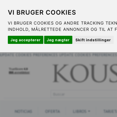
VI BRUGER COOKIES
VI BRUGER COOKIES OG ANDRE TRACKING TEKN
INDHOLD, MÅLRETTEDE ANNONCER OG TIL AT 
Jeg accepterer
Jeg nægter
Skift indstillinger
UPDATE COOKIES PREFERENCES
UPDATE COOKIES PREFERENCE
NOTICIAS
OFERTA
LIBROS
TARJET