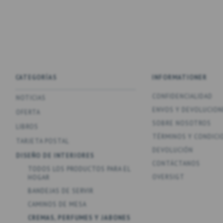
CATEGORÍAS
INFORMATIONER
CONFIDENCIALIDAD
NOTICIAS
ENV­OS Y DEVOLUCION
OFERTA
SOBRE NOSOTROS
LIBROS
TÉRMINOS Y CONDICI
TARJETA POSTAL
DEVOLUCIÓN
DISEÑO DE INTERIORES
CONTÁCTANOS
TODOS LOS PRODUCTOS PARA EL
OVERSIGT
HOGAR
BANDEJAS DE SERVIR
CAMINOS DE MESA
CREMAS, PERFUMES Y JABONES