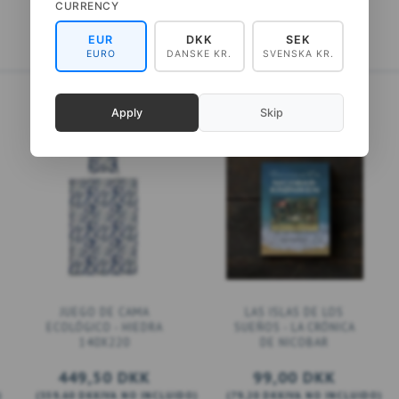
CURRENCY
EUR
DKK
SEK
EURO
DANSKE KR.
SVENSKA KR.
Apply
Skip
JUEGO DE CAMA
LAS ISLAS DE LOS
ECOLÓGICO - HIEDRA
SUEÑOS - LA CRÓNICA
140X220
DE NICOBAR
449,50 DKK
99,00 DKK
)
(
359,60 DKK
IVA NO INCLUIDO
)
(
79,20 DKK
IVA NO INCLUIDO
)