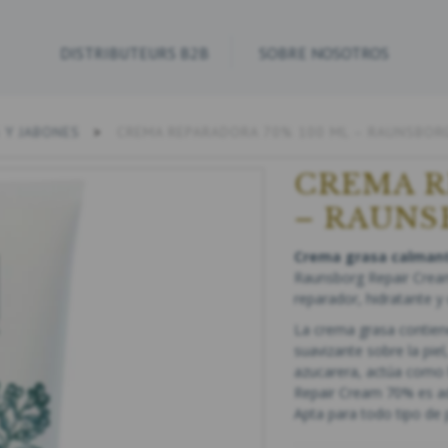
DISTRIBUTEURS B2B
SOBRE NOSOTROS
 Y JABONES
CREMA REPARADORA 70% 100 ML – RAUNSBOR
CREMA R
– RAUN
Crema grasa calmant
Raunsborg Repair Crea
reparador, hidratante y 
La crema grasa contiene
suavizante sobre la piel
azucarera, actúa como 
Repair Cream 70% es ade
Apta para todo tipo de 