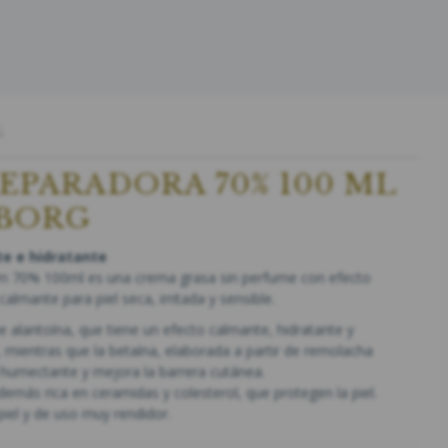
G
EPARADORA 70% 100 ML
SBORG
e e hidratante
m 70% 100ml es una crema grasa sin perfume con efecto
calmante para piel seca, irritada y sensible.
 alantoína, que tiene un efecto calmante, hidratante y
, mientras que la betaína, elaborada a partir de remolacha
humectante y mejora la barrera cutánea.
más rica en ceramidas y colesterol, que protegen la piel.
piel y de uso muy rendidor.