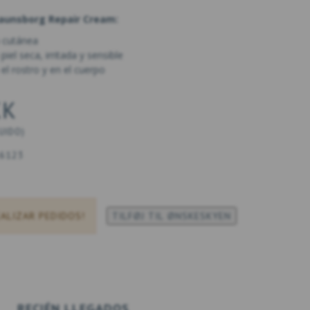
Raunsborg Repair Cream:
a cutánea
iel seca, irritada y sensible
el rostro y en el cuerpo
KK
LUIDO
)
6123
EALIZAR PEDIDOS!
TILFØJ TIL ØNSKESKYEN
RECIÉN LLEGADOS