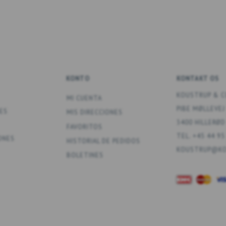
KONTO
KONTAKT OS
KOUSTRUP & C
MI CUENTA
PIBE MØLLEVEJ
ES
MIS DIRECCIONES
3400 HILLERØD
FAVORITOS
TEL. +45 44 95
ONES
HISTORIAL DE PEDIDOS
KOUSTRUP@KO
BOLETINES