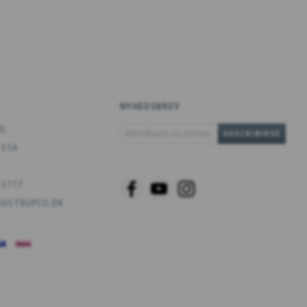
NYHEDSBREV
INTRODUZCA
O.
SUSCRIBIRSE
SU
 13A
CORREO
ELECTRÓNICO
 1777
USTRUPCO.DK