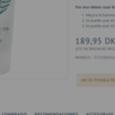
Por eso debes usar 
Mejora la barrer
Se puede usar en p
Se puede usar en 
189,95 D
(
151,96 DKK
IVA NO INC
MODELO:
571300631
¡NO ES POSIBLE R
 COMPRADO
RECOMENDACIONES
ACCESORIOS