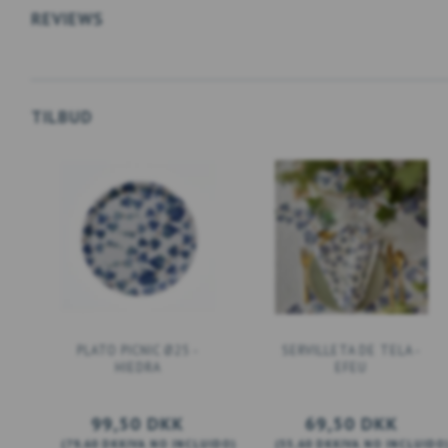
REVIEWS
TILBUD
PLATO PICNIC Ø25 -
SERVILLETA DE TELA -
HIEDRA
EFEU
99,50 DKK
69,50 DKK
(
79,60 DKK
IVA NO INCLUIDO
)
(
55,60 DKK
IVA NO INCLUIDO