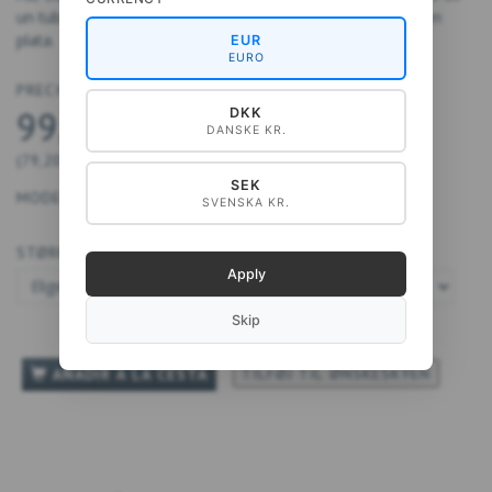
un tubo de cartón triangular con un elegante estampado en
plata.
EUR
EURO
PRECIO DESDE
99,00 DKK
DKK
DANSKE KR.
(
79,20 DKK
IVA NO INCLUIDO
)
SEK
MODELO:
40-A4077
SVENSKA KR.
STØRRELSE:
Apply
Skip
TILFØJ TIL ØNSKESKYEN
AÑADIR A LA CESTA