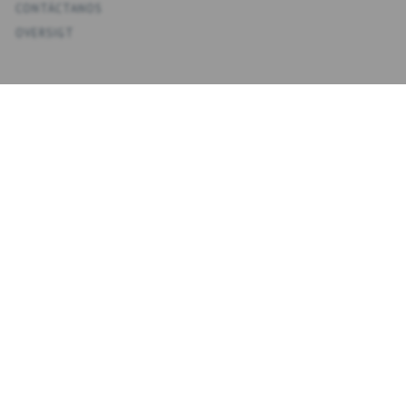
CONTÁCTANOS
OVERSIGT
KONTO
MI CUENTA
MIS DIRECCIONES
FAVORITOS
HISTORIAL DE PEDIDOS
BOLETINES
NYHEDSBREV
INTRODUZCA
SUSCRIBIRSE
SU
CORREO
ELECTRÓNICO