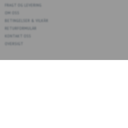
FRAGT OG LEVERING
OM OSS
BETINGELSER & VILKÅR
RETURFORMULÄR
KONTAKT OSS
OVERSIGT
KONTO
MIT KONTO
ADRESSBOKS KONTAKTER
ÖNSKELISTA
ORDERHISTORIK
NYHETSBREV