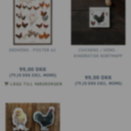
EKOHÖNS - POSTER A2
CHICKENS / HÖNS -
KVADRATISK KORTMAPP
99,00 DKK
(
79,20 DKK
EXCL. MOMS
)
99,00 DKK
(
79,20 DKK
EXCL. MOMS
)
LÄGG TILL VARUKORGEN