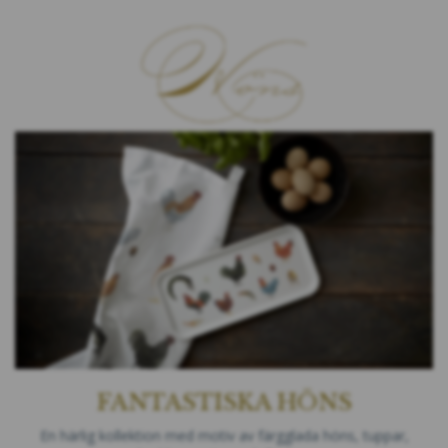
FANTASTISKA HÖNS
En härlig kollektion med motiv av färgglada höns, tuppar,