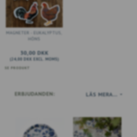
MAGNETER - EUKALYPTUS,
HÖNS
30,00 DKK
(
24,00 DKK
EXCL. MOMS
)
SE PRODUKT
ERBJUDANDEN:
LÄS MERA…