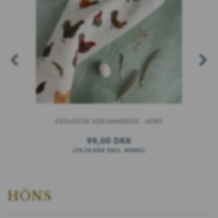
EKOLOGISK KÖKSHANDDUK - HÖNS
99,00 DKK
(
79,20 DKK
EXCL. MOMS
)
LÄGG TILL VARUKORGEN
HÖNS