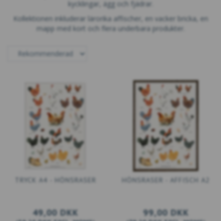
kycklingar, ägg och fjädrar.
Kollektionen inkluderar lärorika affischer, en vacker bricka, en
mapp med kort och flera underbara produkter.
TRYCK A4 - HÖNSRASER
HÖNSRASER - AFFISCH A2
49,00 DKK
99,00 DKK