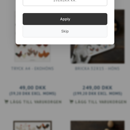
SVENSKA KR.
Apply
Skip
TRYCK A4 - EKOHÖNS
BRICKA 32X15 - HÖNS
49,00 DKK
249,00 DKK
(
39,20 DKK
EXCL. MOMS
)
(
199,20 DKK
EXCL. MOMS
)
LÄGG TILL VARUKORGEN
LÄGG TILL VARUKORGEN