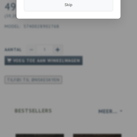
49,00 DKK
Skip
(
39,20 DKK
EXCL. BTW
)
MODEL:
5740028902768
AANTAL
VOEG TOE AAN WINKELWAGEN
TILFØJ TIL ØNSKESKYEN
BESTSELLERS
MEER...