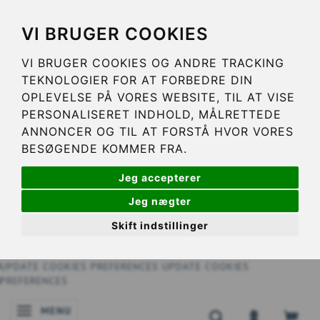
VI BRUGER COOKIES
VI BRUGER COOKIES OG ANDRE TRACKING
TEKNOLOGIER FOR AT FORBEDRE DIN
OPLEVELSE PÅ VORES WEBSITE, TIL AT VISE
PERSONALISERET INDHOLD, MÅLRETTEDE
ANNONCER OG TIL AT FORSTÅ HVOR VORES
BESØGENDE KOMMER FRA.
Jeg accepterer
Jeg nægter
Skift indstillinger
UPDATE COOKIES PREFERENCES
UPDATE COOKIES
PREFERENCES
MENU
NAVIGATIE IN-/UITSCHAKELEN