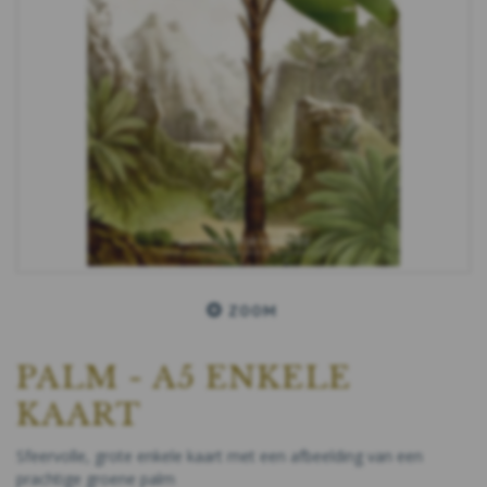
ZOOM
PALM - A5 ENKELE
KAART
Sfeervolle, grote enkele kaart met een afbeelding van een
prachtige groene palm