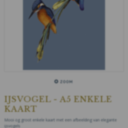
ZOOM
IJSVOGEL - A5 ENKELE
KAART
Mooi og groot enkele kaart met een afbeelding van elegante
ijsvogels