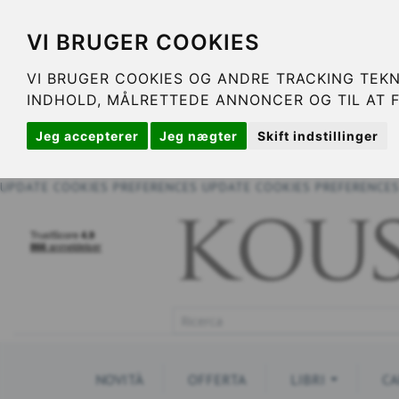
VI BRUGER COOKIES
VI BRUGER COOKIES OG ANDRE TRACKING TEKN
INDHOLD, MÅLRETTEDE ANNONCER OG TIL AT 
Jeg accepterer
Jeg nægter
Skift indstillinger
UPDATE COOKIES PREFERENCES
UPDATE COOKIES PREFERENCE
NOVITÀ
OFFERTA
LIBRI
CA