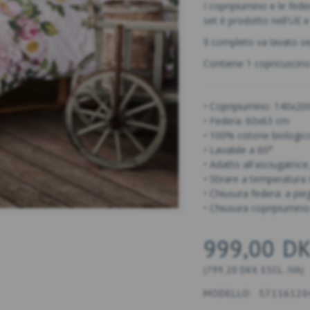
I copripiumino e le fede
set è prodotto nell'UE e
Il completo va lavato s
Contiene 1 copricuscino 
• Copripiumino: 140x20
• Federa: 60x63 cm
• 100% cotone biologic
• Lavabile a 60°
• Adatto all'asciugatrice
• Stirare a temperatura
• Chiusura federa: a pie
• Chiusura copripiumino:
999,00 D
(
799,20 DKK
ESCL. IVA
)
MODELLO:
57116120