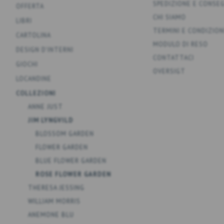
SPEDIZIONE E CONSE
OFFERTA
CHI SIAMO
LIBRI
TERMINI E CONDIZION
CARTOLINA
MODULO DI RESO
DESIGN D'INTERNI
CONTATTACI
GIOCHI
OVERSIGT
LOCANDINE
COLLEZIONI
ANNE JUST
JIM LYNGVILD
BLOSSOM GARDEN
FLOWER GARDEN
BLUE FLOWER GARDEN
ROSE FLOWER GARDEN
THERESA JESSING
WILLIAM MORRIS
ANEMONE BLU