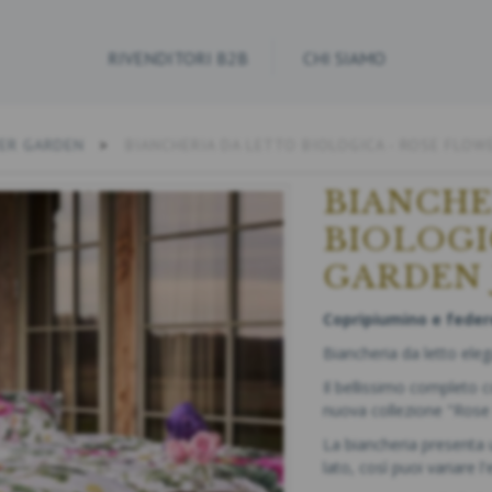
RIVENDITORI B2B
CHI SIAMO
ER GARDEN
BIANCHERIA DA LETTO BIOLOGICA - ROSE FLOW
BIANCHE
BIOLOGI
GARDEN 
Copripiumino e federe
Biancheria da letto eleg
Il bellissimo completo co
nuova collezione "Rose 
La biancheria presenta u
lato, così puoi variare 