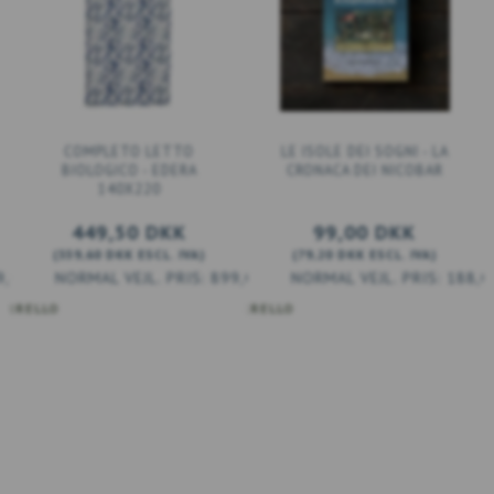
COMPLETO LETTO
LE ISOLE DEI SOGNI - LA
BIOLOGICO - EDERA
CRONACA DEI NICOBAR
140X220
449,50 DKK
99,00 DKK
(
359,60 DKK
ESCL. IVA
)
(
79,20 DKK
ESCL. IVA
)
9,00 DKK
899,00 DKK
188,0
CARRELLO
AGGIUNGI AL CARRELLO