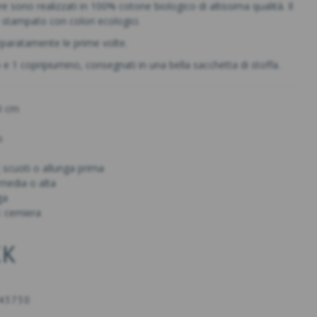
re sono realizzati in 100% cotone biologico di altissima qualità. Il
 stampato con colori ecologici.
eparatamente le prime volte.
e 1 copripiumino, consegnati in una bella sacchetta di stoffa.
0 cm
o
; scuoti o allunga prima
 media o alta
ga
 cerniera
KK
43730