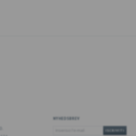
NYHEDSBREV
INSERISCI
O.
ISCRIVITI
L'E-