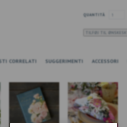
QUANTITÀ
TILFØJ TIL ØNSKES
STI CORRELATI
SUGGERIMENTI
ACCESSORI