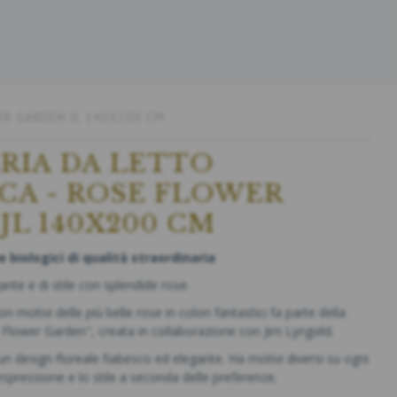
ER GARDEN JL 140X200 CM
RIA DA LETTO
CA - ROSE FLOWER
JL 140X200 CM
 biologici di qualità straordinaria
ante e di stile con splendide rose.
n motivi delle più belle rose in colori fantastici fa parte della
Flower Garden", creata in collaborazione con Jim Lyngvild.
n design floreale fiabesco ed elegante. Ha motivi diversi su ogni
l'espressione e lo stile a seconda delle preferenze.