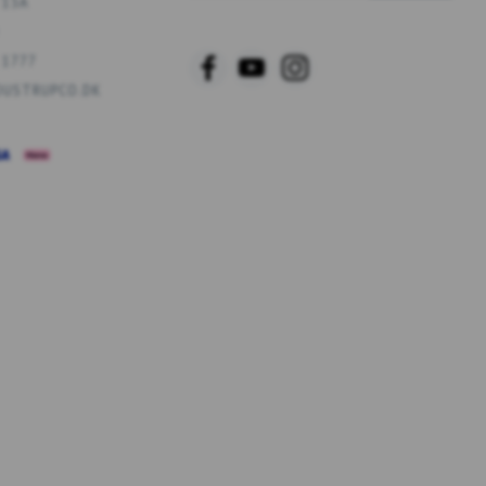
 13A
MAIL
 1777
USTRUPCO.DK