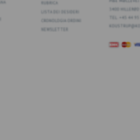
PIBE MØLLEVEJ
GNA
RUBRICA
3400 HILLERØD
LISTA DEI DESIDERI
TEL. +45 44 95
I
CRONOLOGIA ORDINI
KOUSTRUP@KO
NEWSLETTER