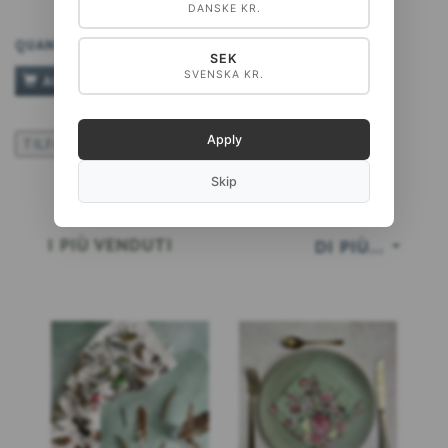
DANSKE KR.
QUANTITÀ
SEK
SVENSKA KR.
AGGIUNGI AL CARRELLO
Apply
TILFØJ TIL ØNSKESKYEN
Skip
I PIÙ VENDUTI
DI PIÙ...