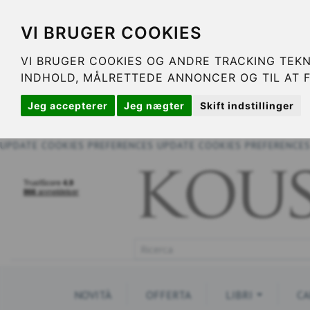
VI BRUGER COOKIES
VI BRUGER COOKIES OG ANDRE TRACKING TEKN
INDHOLD, MÅLRETTEDE ANNONCER OG TIL AT 
Jeg accepterer
Jeg nægter
Skift indstillinger
UPDATE COOKIES PREFERENCES
UPDATE COOKIES PREFERENCE
NOVITÀ
OFFERTA
LIBRI
CA