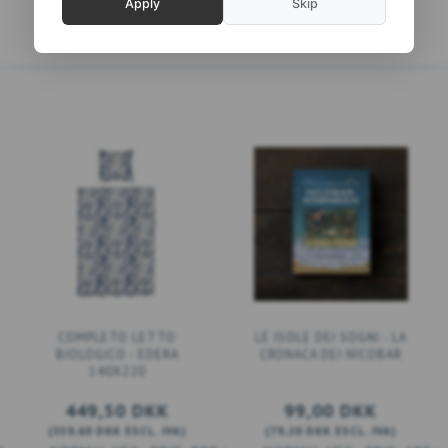
Apply
Skip
COMPLETO LETTO
LE ISOLE DEI SOGNI - LA
BIOLOGICO - EDERA
CRONACA DEI NICOBAR
140X220
449,50 DKK
99,00 DKK
(
359,60 DKK
ESCL. IVA
)
(
79,20 DKK
ESCL. IVA
)