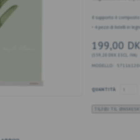
Il supporto è composto
• 4 pezzi di listelli in 
199,00 D
(
159,20 DKK
ESCL. IVA
)
MODELLO:
57116120
QUANTITÀ
TILFØJ TIL ØNSKES