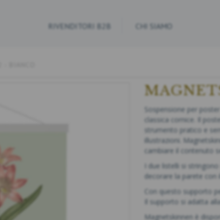
RIVENDITORI B2B
CHI SIAMO
 - BIANCO
MAGNETS
Sospensione per poster 
classica cornice. Il pos
strumento pratico e sem
illustrazioni. Magnetski
cambiare il contenuto se
I due listelli si stringo
decorare la parete con i
Con questo supporto per p
Il supporto si adatta al
Magnetskinnen è disponi