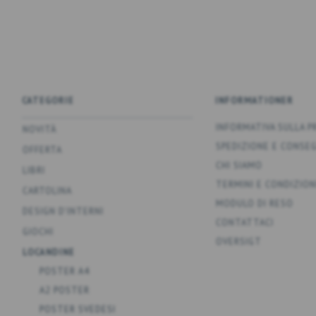
CATEGORIE
INFORMATIONER
INFORMATIVA SULLA P
NOVITÀ
SPEDIZIONE E CONSE
OFFERTA
CHI SIAMO
LIBRI
TERMINI E CONDIZION
CARTOLINA
MODULO DI RESO
DESIGN D'INTERNI
CONTATTACI
GIOCHI
OVERSIGT
LOCANDINE
POSTER A4
A2 POSTER
POSTER SVEDESI