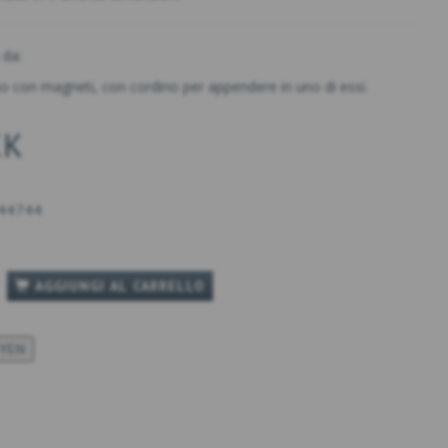
 da:
legno con magneti, con cordino per appendere in uno di essi.
KK
44744
AGGIUNGI AL CARRELLO
KYEN