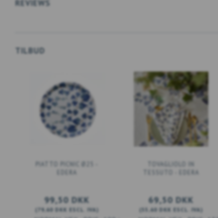
REVIEWS
TILBUD
PIATTO PICNIC Ø25 -
TOVAGLIOLO IN
EDERA
TESSUTO - EDERA
99,50 DKK
69,50 DKK
(
79,60 DKK
ESCL. IVA
)
(
55,60 DKK
ESCL. IVA
)