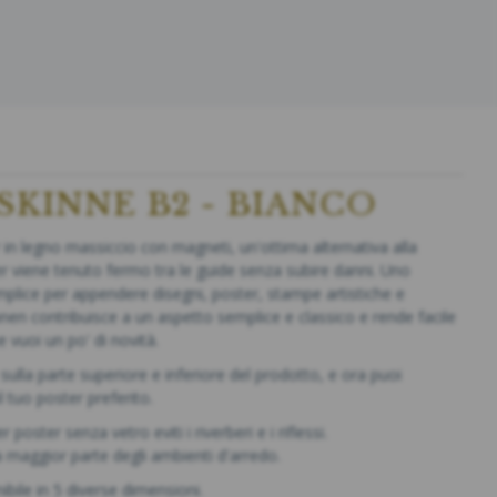
KINNE B2 - BIANCO
in legno massiccio con magneti, un'ottima alternativa alla
ter viene tenuto fermo tra le guide senza subire danni. Uno
plice per appendere disegni, poster, stampe artistiche e
nnen contribuisce a un aspetto semplice e classico e rende facile
 vuoi un po' di novità.
no sulla parte superiore e inferiore del prodotto, e ora puoi
l tuo poster preferito.
oster senza vetro eviti i riverberi e i riflessi.
la maggior parte degli ambienti d'arredo.
bile in 5 diverse dimensioni.