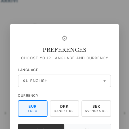
 ARRIVI
⚙
PREFERENCES
CHOOSE YOUR LANGUAGE AND CURRENCY
LANGUAGE
ENGLISH
GB
▼
BINARIO MAGNETICO A4 -
MAGNETSKINNE A4 -
NERO
BIANCO
CURRENCY
89,00 DKK
89,00 DKK
(
71,20 DKK
ESCL. IVA
)
(
71,20 DKK
ESCL. IVA
)
EUR
DKK
SEK
EURO
DANSKE KR.
SVENSKA KR.
LLO
AGGIUNGI AL CARRELLO
VEDI TUTTE LE OPZIONI