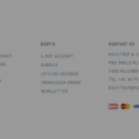
KONTO
KONTAKT OS
KOUSTRUP & C
RIVACY
IL MIO ACCOUNT
PIBE MØLLEVEJ
GNA
RUBRICA
3400 HILLERØD
LISTA DEI DESIDERI
TEL. +45 44 95
I
CRONOLOGIA ORDINI
KOUSTRUP@KO
NEWSLETTER