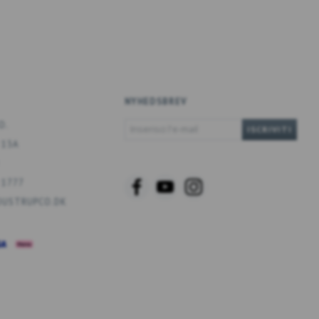
NYHEDSBREV
INSERISCI
O.
ISCRIVITI
L'E-
 13A
MAIL
 1777
USTRUPCO.DK