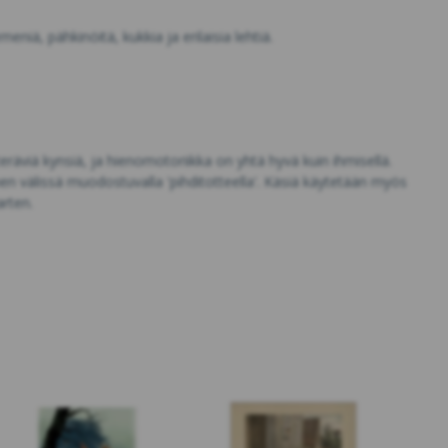
niä, pähkinöitä, kukkia ja erilaisia lehtiä.
räviä kynsiä, ja hienomotoriikka on yhtä hyvä kuin ihmisellä.
en välissä muodostuvalla 'pihditotteella'. Käsiä käytetään myös
arten.