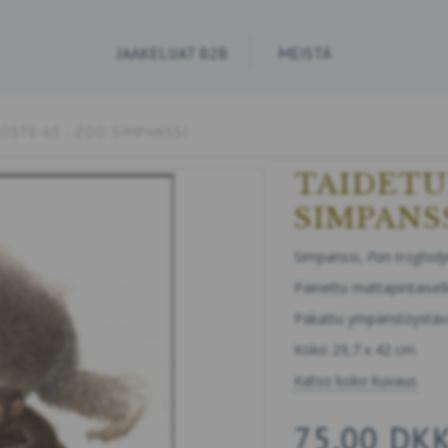
JAAKELIJAT B2B
MEISTÄ
OSTE A3 - ZOO SIMPANSSI
TAIDETU
SIMPANS
Simpanssi,
Pan troglody
Painettu mattapintaisell
Pakattu ympäristöystäväl
Koko 29,7 x 42 cm.
Katso koko kuvaus
75,00 DK