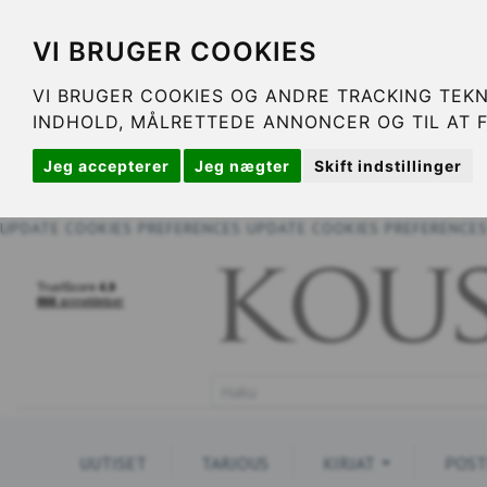
VI BRUGER COOKIES
VI BRUGER COOKIES OG ANDRE TRACKING TEKN
INDHOLD, MÅLRETTEDE ANNONCER OG TIL AT 
Jeg accepterer
Jeg nægter
Skift indstillinger
UPDATE COOKIES PREFERENCES
UPDATE COOKIES PREFERENCE
UUTISET
TARJOUS
KIRJAT
POST