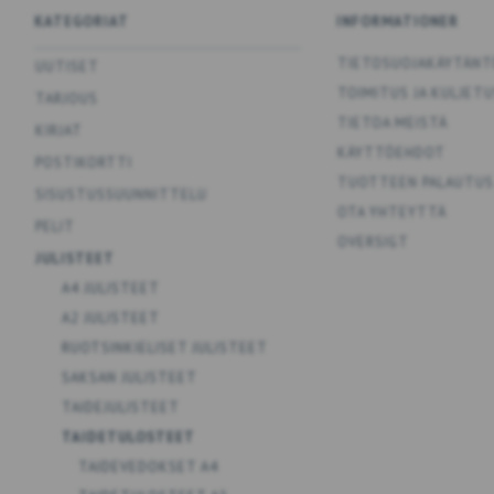
KATEGORIAT
INFORMATIONER
TIETOSUOJAKÄYTÄNT
UUTISET
TOIMITUS JA KULJET
TARJOUS
TIETOA MEISTÄ
KIRJAT
KÄYTTÖEHDOT
POSTIKORTTI
TUOTTEEN PALAUTUS
SISUSTUSSUUNNITTELU
OTA YHTEYTTÄ
PELIT
OVERSIGT
JULISTEET
A4 JULISTEET
A2 JULISTEET
RUOTSINKIELISET JULISTEET
SAKSAN JULISTEET
TAIDEJULISTEET
TAIDETULOSTEET
TAIDEVEDOKSET A4