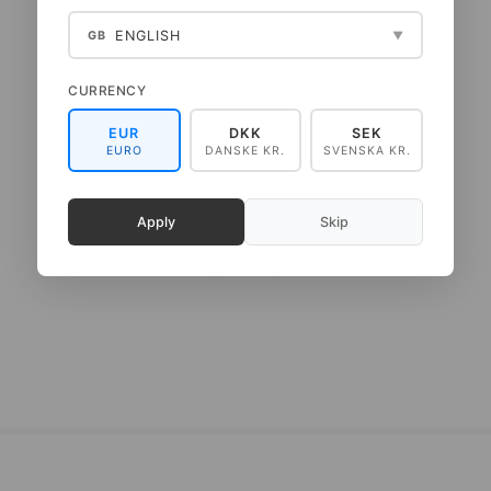
ENGLISH
GB
▼
CURRENCY
EUR
DKK
SEK
EURO
DANSKE KR.
SVENSKA KR.
TAIDETULOSTE A3 - ZOO
TAIDETULOSTE A4
ELEFANTTI
LEIKKIHIRVI
Apply
Skip
75,00 DKK
65,00 DKK
(
60,00 DKK
EI SIS. ALV:TÄ
)
(
52,00 DKK
EI SIS. ALV:TÄ
)
LISÄÄ KORIIN
LISÄÄ KORIIN