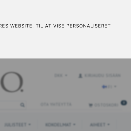
ES WEBSITE, TIL AT VISE PERSONALISERET
DKK
KIRJAUDU SISÄÄN
FI
0
OTA YHTEYTTÄ
OSTOSKORI
JULISTEET
KOKOELMAT
AIHEET