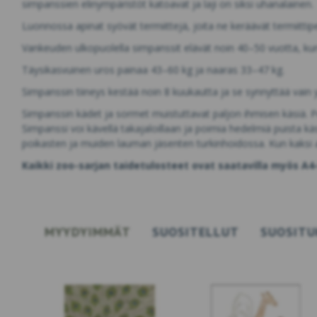
simpanssien elinympäristöt katoavat ja laji on siksi uhanalainen.
Luonnossa apinat syövät termiittejä, joita ne keräävät termiittipe
Vankeuden ulkopuolella simpanssit elävät noin 40–50 vuotta, kun t
Täysikasvuinen uros painaa 43–60 kg ja naaras 33–47 kg.
Simpanssin tiineys kestää noin 8 kuukautta ja se synnyttää vain 
Simpanssin kädet ja sormet muistuttavat paljon ihmisen käsiä. Pe
Simpanssi voi kävellä takajaloillaan ja poimia hedelmiä puista k
poikasten ja muiden lauman jäsenten turkinhoidossa. Kun kaksi ap
Kaikki zoo-sarjan taidetulosteet ovat saatavilla myös A
MYYDYIMMÄT
SUOSITELLUT
SUOSITU