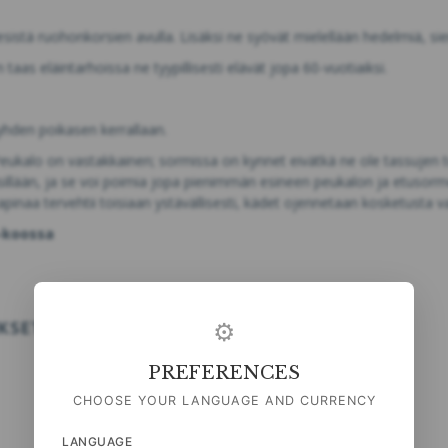
sistä ruohonkorsien avulla. Lisäksi ne syövät mielellään hedelmiä, sieme
aas eläintarhoissa ne tyypillisesti elävät jopa 60-vuotiaiksi.
yhden poikasen kerrallaan.
ukalo on vastakkainen; sormissa on kynnet eivätkä ne ole tassujen te
äsillään, ja se voi poimia jopa pienimmän esineen peukalon ja etusorm
inaa tervehtii toisiaan ystävällisesti, kädet ojennetaan kosketusta v
4-koossa
KSET
UUTUUDET
⚙
PREFERENCES
CHOOSE YOUR LANGUAGE AND CURRENCY
LANGUAGE