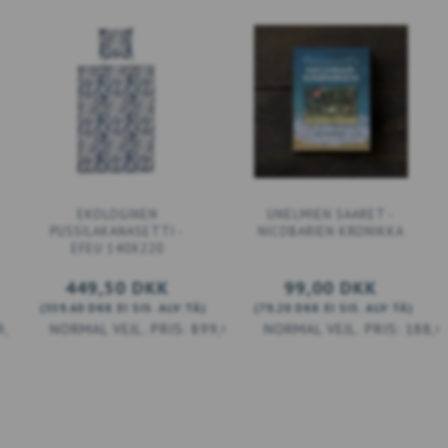
EKOLOGINEN
UNELMIEN SAARET -
PUSSILAKANASETTI -
NICOBARIEN KRONIKKA
EFEU 140X220
449,50 DKK
99,00 DKK
(
359,60 DKK
EI SIS. ALV:TÄ
)
(
79,20 DKK
EI SIS. ALV:TÄ
)
9,00 DKK
899,00 DKK
188,0
LISÄÄ KORIIN