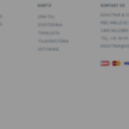
KONTO
KONTAKT OS
KOUSTRUP & C
Ö
OMA TILI
PIBE MØLLEVEJ
US
OSOITEKIRJA
3400 HILLERØD
TOIVELISTA
TEL. +45 44 95
TILAUSHISTORIA
KOUSTRUP@KO
UUTISKIRJE