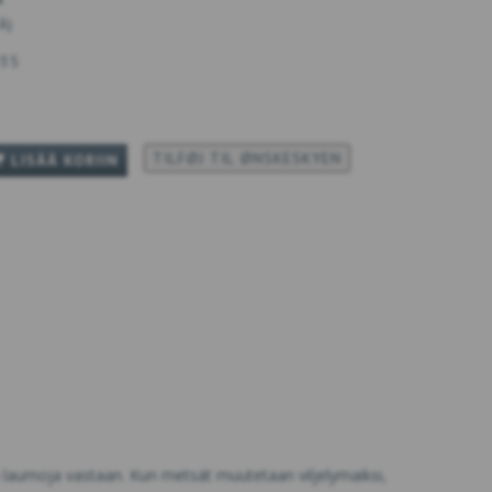
TÄ
)
35
TILFØJ TIL ØNSKESKYEN
LISÄÄ KORIIN
ta laumoja vastaan. Kun metsät muutetaan viljelymaiksi,