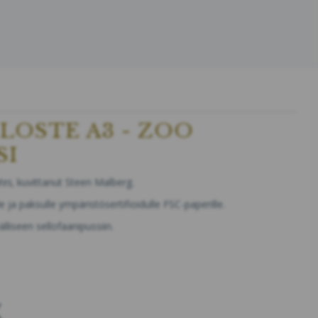
LOSTE A3 - ZOO
SI
tes,
kuvittanut Steen Malberg.
e ja paksulle ympäristösertifioidulle FSC-paperille.
liseen sellofaanipussiin.
K