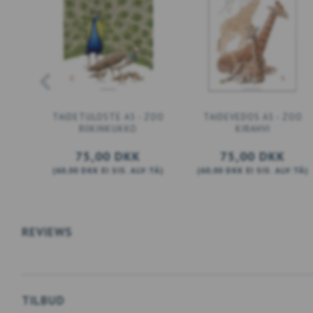
TAIDETULOSTE A3 - ZOO
TAIDEVEDOS A3 - ZOO
RIIKINKUKKO
KIRAHVI
75,00 DKK
75,00 DKK
(
60,00 DKK
EI SIS. ALV:TÄ
)
(
60,00 DKK
EI SIS. ALV:TÄ
)
LISÄÄ KORIIN
LISÄÄ KORIIN
REVIEWS
TILBUD