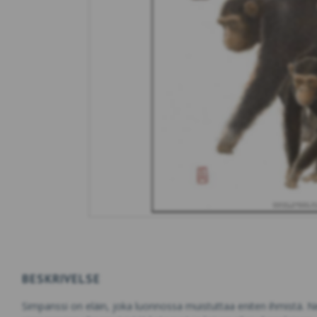
BESKRIVELSE
Simpanssi on eläin, joka luonnossa muistuttaa eniten ihmistä. Ne