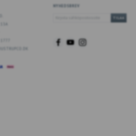
NYHEDSBREV
KIRJOITA
O.
TILAA
SÄHKÖPOSTIOSOITE
 13A
 1777
USTRUPCO.DK