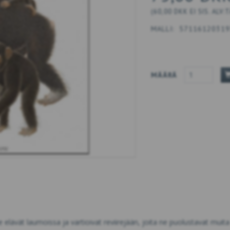
(
60,00 DKK
EI SIS. ALV:
MALLI:
57116120319
MÄÄRÄ
 elävät laumoissa ja vartioivat reviirejään, joita ne puolustavat mui