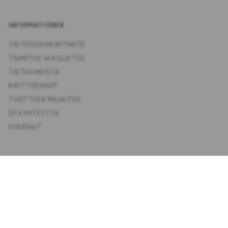
INFORMATIONER
TIETOSUOJAKÄYTÄNTÖ
TOIMITUS JA KULJETUS
TIETOA MEISTÄ
KÄYTTÖEHDOT
TUOTTEEN PALAUTUS
OTA YHTEYTTÄ
OVERSIGT
KONTO
OMA TILI
OSOITEKIRJA
TOIVELISTA
TILAUSHISTORIA