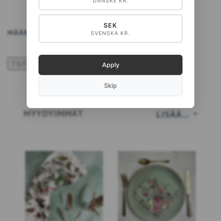
DANSKE KR.
SEK
MÄÄRÄ
LISÄÄ KORIIN
SVENSKA KR.
TILFØJ TIL ØNSKESKYEN
Apply
Skip
MYYDYIMMÄT
LISÄÄ…