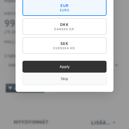
hopeaprintti.
EUR
EURO
HINTA ALKAEN
99,00 DKK
DKK
DANSKE KR.
(
79,20 DKK
EI SIS. ALV:TÄ
)
MALLI:
40-A4075
SEK
SVENSKA KR.
STØRRELSE:
Apply
Skip
TILFØJ TIL ØNSKESKYEN
LISÄÄ KORIIN
MYYDYIMMÄT
LISÄÄ…