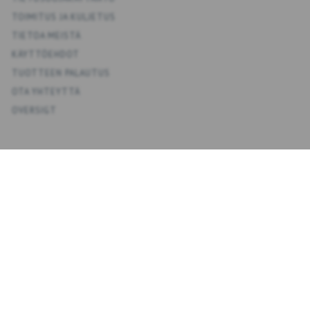
TOIMITUS JA KULJETUS
TIETOA MEISTÄ
KÄYTTÖEHDOT
TUOTTEEN PALAUTUS
OTA YHTEYTTÄ
OVERSIGT
KONTO
OMA TILI
OSOITEKIRJA
TOIVELISTA
TILAUSHISTORIA
UUTISKIRJE