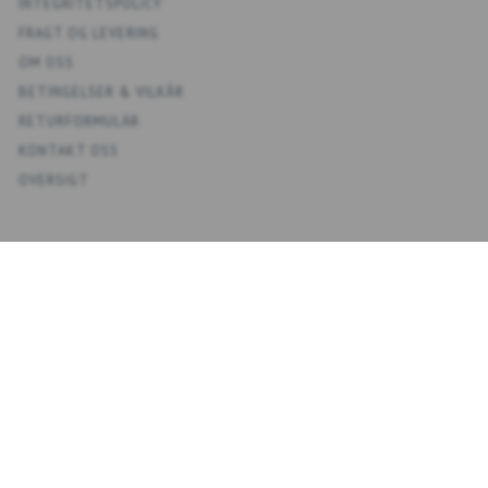
INTEGRITETSPOLICY
FRAGT OG LEVERING
OM OSS
BETINGELSER & VILKÅR
RETURFORMULÄR
KONTAKT OSS
OVERSIGT
KONTO
MIT KONTO
ADRESSBOKS KONTAKTER
ÖNSKELISTA
ORDERHISTORIK
NYHETSBREV