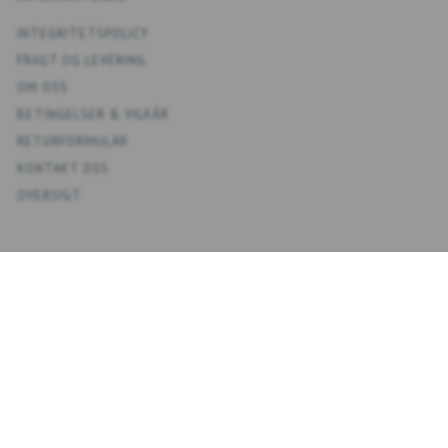
INTEGRITETSPOLICY
FRAGT OG LEVERING
OM OSS
BETINGELSER & VILKÅR
RETURFORMULÄR
KONTAKT OSS
OVERSIGT
KONTO
MIT KONTO
ADRESSBOKS KONTAKTER
ÖNSKELISTA
ORDERHISTORIK
NYHETSBREV