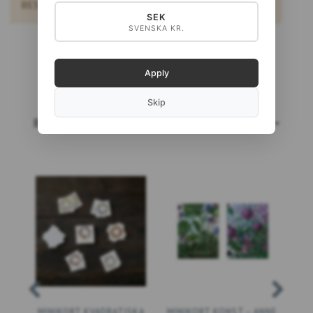
BESTÄLLAS.
SEK
SVENSKA KR.
Apply
Skip
BESTSELLERS
LÄS MERA…
MINIKORT KVADRATISKA
MINIKORT KONST – ANNE
MI