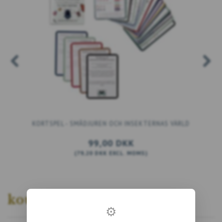
KORTSPEL - SMÅDJUREN OCH INSEKTERNAS VÄRLD
99,00 DKK
(
79,20 DKK
EXCL. MOMS
)
LÄGG TILL VARUKORGEN
koustrupco
⚙