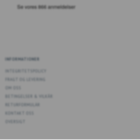
INFORMATIONER
INTEGRITETSPOLICY
FRAGT OG LEVERING
OM OSS
BETINGELSER & VILKÅR
RETURFORMULÄR
KONTAKT OSS
OVERSIGT