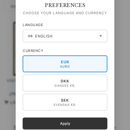
PREFERENCES
CHOOSE YOUR LANGUAGE AND CURRENCY
LANGUAGE
ENGLISH
GB
▼
CURRENCY
EUR
EURO
VÅRSKOGEN - AFFISCH A2
DKK
DANSKE KR.
99,00 DKK
(
79,20 DKK
EXCL. MOMS
)
SEK
LÄGG TILL VARUKORGEN
SVENSKA KR.
Apply
ERBJUDANDEN:
LÄS MERA…