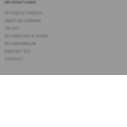
INFORMATIONER
INTEGRITETSPOLICY
FRAGT OG LEVERING
OM OSS
BETINGELSER & VILKÅR
RETURFORMULÄR
KONTAKT OSS
OVERSIGT
KONTO
MIT KONTO
ADRESSBOKS KONTAKTER
ÖNSKELISTA
ORDERHISTORIK
NYHETSBREV