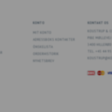
KONTO
KONTAKT OS
KOUSTRUP & C
MIT KONTO
PIBE MØLLEVEJ
ADRESSBOKS KONTAKTER
3400 HILLERØD
ÖNSKELISTA
TEL. +45 44 95
ÅR
ORDERHISTORIK
KOUSTRUP@KO
NYHETSBREV