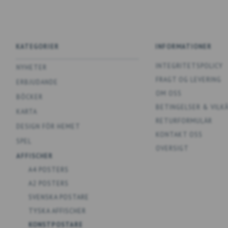
KATEGORIER
INFORMATIONER
INTEGRITETSPOLICY
NYHETER
FRAGT OG LEVERING
ERBJUDANDE
OM OSS
BÖCKER
BETINGELSER & VILK
KARTA
RETURFORMULÄR
DESIGN FÖR HEMET
KONTAKT OSS
SPEL
OVERSIGT
AFFISCHER
A4 POSTERS
A2 POSTERS
SVENSKA POSTARE
TYSKA AFFISCHER
KONSTPOSTARE