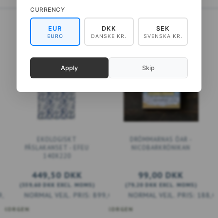
CURRENCY
EUR
DKK
SEK
EURO
DANSKE KR.
SVENSKA KR.
Apply
Skip
EKOLOGISKT
DRÖMMARNAS ÖAR -
PÅSLAKANSET - EFEU
NICOBARKRÖNIKAN
140X220
449,50 DKK
99,00 DKK
(
359,60 DKK
EXCL. MOMS
)
(
79,20 DKK
EXCL. MOMS
)
9,00 DKK
899,00 DKK
188,0
RUKORGEN
LÄGG TILL VARUKORGEN