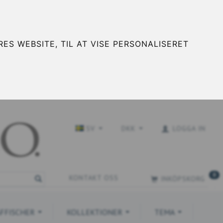
ES WEBSITE, TIL AT VISE PERSONALISERET
SV
DKK
LOGGA IN
0
KONTAKT OSS
INKÖPSKORG
FFISCHER
KOLLEKTIONER
TEMA