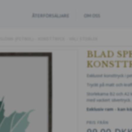
ÅTERFÖRSÄLJARE
OM OSS
SLÖNN (PETROL) - KONSTTRYCK - VÄLJ STORLEK
BLAD SP
KONSTTR
Exklusivt konsttryck i 
Tryckt på matt och kraft
Storlekarna B2 och A2 le
med vackert silvertryck
Exklusiv ram - kan kö
PRIS FRÅN