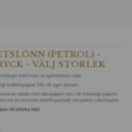
ETSLÖNN (PETROL) -
YCK - VÄLJ STORLEK
petrolfärger med motiv av spetslönnens blad.
igt kvalitetspapper från vår egen skrivare.
vereras rullade med silkespapper runt i ett trekantigt papp­rör
. A4 och A3 levereras enkelförpackade och platta i cellofanpåse.
pas till
(klicka här)