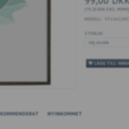
99,00 DK
(
79,20 DKK
EXCL. MOMS
MODELL:
571161203
STORLEK:
LÄGG TILL VAR
EKOMMENDERAT
NYINKOMMET