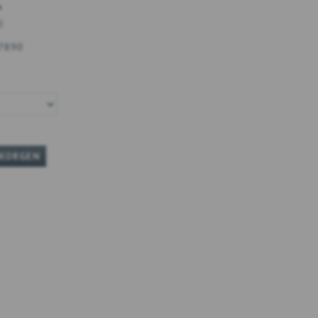
K
)
7890
UKORGEN