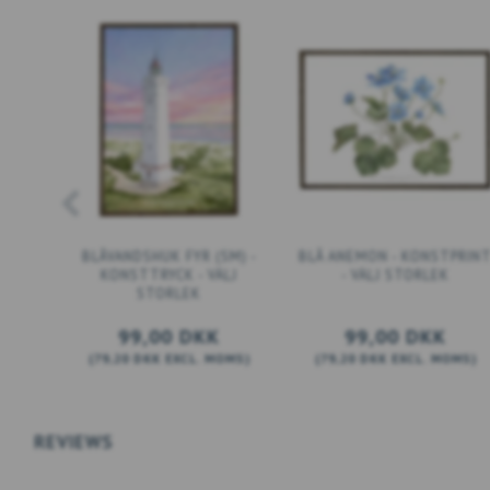
BLÅVANDSHUK FYR (SM) -
BLÅ ANEMON - KONSTPRIN
KONSTTRYCK - VÄLJ
- VÄLJ STORLEK
STORLEK
99,00 DKK
99,00 DKK
(
79,20 DKK
EXCL. MOMS
)
(
79,20 DKK
EXCL. MOMS
)
SE PRODUKT
SE PRODUKT
REVIEWS