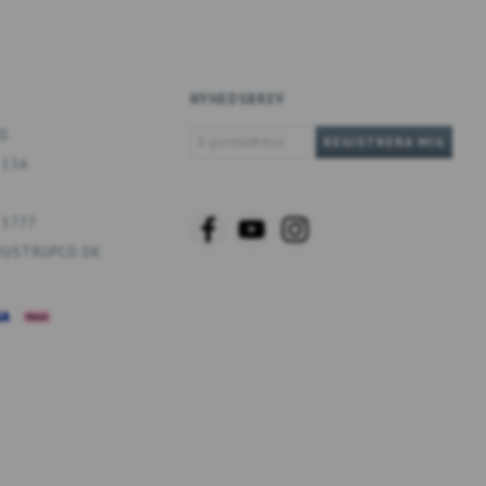
NYHEDSBREV
E-
O.
REGISTRERA MIG
POSTADRESS
 13A
 1777
USTRUPCO.DK