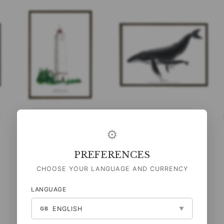
T
BLÅVAND FYR -
KNÖLVAL - KONSTPRINT -
KONSTTRYCK - VÄLJ
VÄLJ STORLEK
⚙
STORLEK
99,00 DKK
99,00 DKK
PREFERENCES
(
79,20 DKK
EXCL. MOMS
)
(
79,20 DKK
EXCL. MOMS
)
CHOOSE YOUR LANGUAGE AND CURRENCY
SE PRODUKT
SE PRODUKT
LANGUAGE
ENGLISH
GB
▼