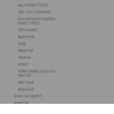
ALLA KONSTTRYCK
ARKTISK STEMNING
EXKLUSIVA BOTANISKA
KONSTTRYCK
FOTOKONST
BLOMMOR
DJUR
FRUKTER
GRAFISK
KONST
FORNTIDENS DJUR OCH
VÄXTER
ÅRSTIDER
WONDERS
KONSTUTSKRIFT
RAMVERK
ALLA VAROR TILL VÄGGEN