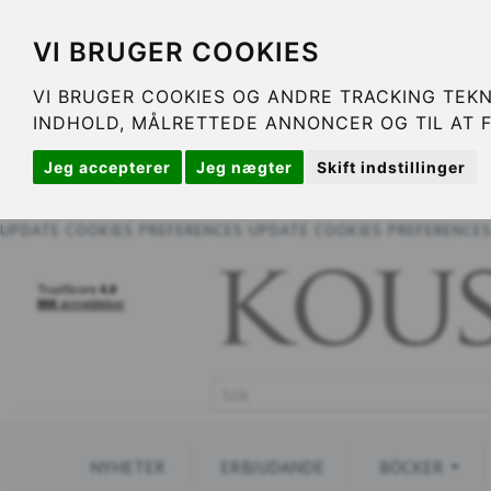
VI BRUGER COOKIES
VI BRUGER COOKIES OG ANDRE TRACKING TEKN
INDHOLD, MÅLRETTEDE ANNONCER OG TIL AT 
Jeg accepterer
Jeg nægter
Skift indstillinger
UPDATE COOKIES PREFERENCES
UPDATE COOKIES PREFERENCE
NYHETER
ERBJUDANDE
BÖCKER