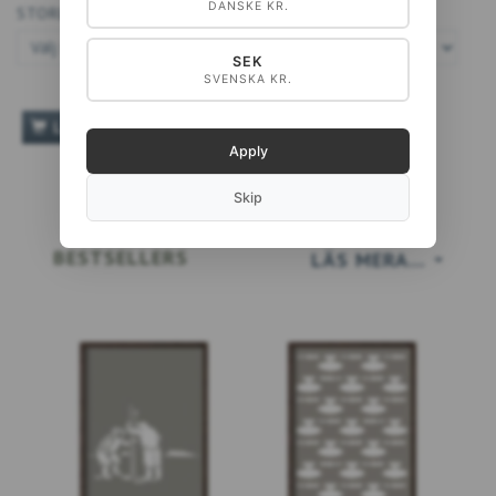
DANSKE KR.
STORLEK:
SEK
SVENSKA KR.
LÄGG TILL VARUKORGEN
Apply
Skip
BESTSELLERS
LÄS MERA…