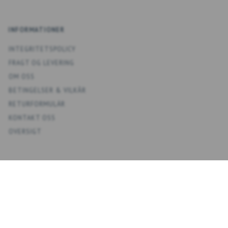
INFORMATIONER
INTEGRITETSPOLICY
FRAGT OG LEVERING
OM OSS
BETINGELSER & VILKÅR
RETURFORMULÄR
KONTAKT OSS
OVERSIGT
KONTO
MIT KONTO
ADRESSBOKS KONTAKTER
ÖNSKELISTA