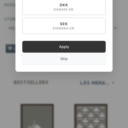
MODELL:
40-A4054
DKK
DANSKE KR.
STORLEK:
SEK
SVENSKA KR.
Apply
LÄGG TILL VARUKORGEN
Skip
BESTSELLERS
LÄS MERA…