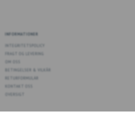
INFORMATIONER
INTEGRITETSPOLICY
FRAGT OG LEVERING
OM OSS
BETINGELSER & VILKÅR
RETURFORMULÄR
KONTAKT OSS
OVERSIGT
KONTO
MIT KONTO