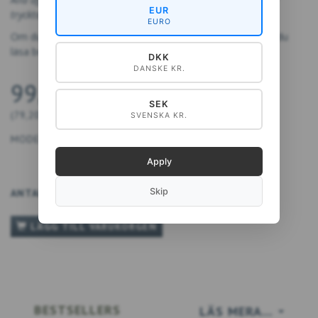
EUR
tryckta på FSC-certifierat papper.
EURO
Om du vill veta mer om de små förstenade skatterna kan du
läsa boken
Fossiler - längs stranden
.
DKK
DANSKE KR.
99,00 DKK
SEK
(
79,20 DKK
EXCL. MOMS
)
SVENSKA KR.
MODELL:
5711612042054
Apply
Skip
ANTAL
LÄGG TILL VARUKORGEN
BESTSELLERS
LÄS MERA…