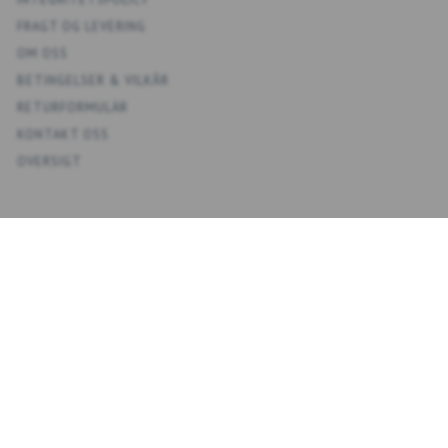
FRAGT OG LEVERING
OM OSS
BETINGELSER & VILKÅR
RETURFORMULÄR
KONTAKT OSS
OVERSIGT
KONTO
MIT KONTO
ADRESSBOKS KONTAKTER
ÖNSKELISTA
ORDERHISTORIK
NYHETSBREV