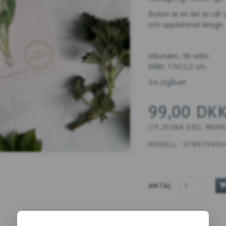
Boken är en del av vår 
och uppdaterad design.
Inbunden, 96 sidor.
Mått: 17x12,5 cm.
3:e utgåvan
99,00 DK
(
79,20 DKK
EXCL. MOMS
MODELL:
978879456
ANTAL