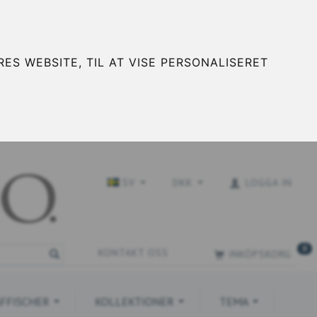
ES WEBSITE, TIL AT VISE PERSONALISERET
SV
DKK
LOGGA IN
0
KONTAKT OSS
INKÖPSKORG
FFISCHER
KOLLEKTIONER
TEMA