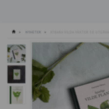
NYHETER
ÄTBARA VILDA VÄXTER 3:E UTGÅV