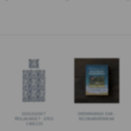
EKOLOGISKT
DRÖMMARNAS ÖAR -
PÅSLAKANSET - EFEU
NICOBARKRÖNIKAN
140X220