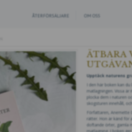
ÅTERFÖRSÄLJARE
OM OSS
AN
ÄTBARA 
UTGÅVA
Upptäck naturens gr
I den här boken kan du 
matlagningen. Vissa är
plocka dem i naturen oc
skogsturen innehåll, och
Författaren, Anemette O
rätter. Hon är känd för
doftande örter, gamla m
matlagning. I boken ger 