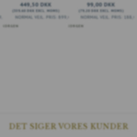
449,50 DKK
99,00 DKK
(
359,60 DKK
EXCL. MOMS
)
(
79,20 DKK
EXCL. MOMS
)
9,00 DKK
899,00 DKK
188,0
RUKORGEN
LÄGG TILL VARUKORGEN
DET SIGER VORES KUNDER