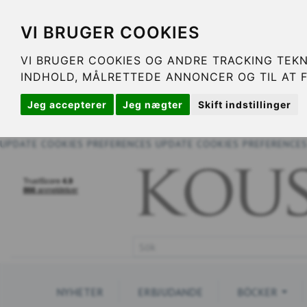
VI BRUGER COOKIES
VI BRUGER COOKIES OG ANDRE TRACKING TEKN
INDHOLD, MÅLRETTEDE ANNONCER OG TIL AT 
Jeg accepterer
Jeg nægter
Skift indstillinger
UPDATE COOKIES PREFERENCES
UPDATE COOKIES PREFERENCE
NYHETER
ERBJUDANDE
BÖCKER