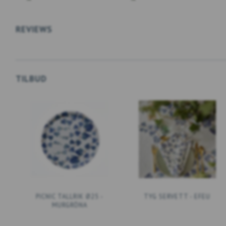
REVIEWS
TILBUD
PICNIC TALLRIK Ø25 -
TYG SERVETT - EFEU
MURGRÖNA