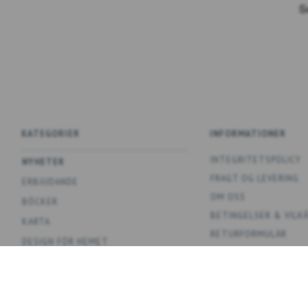
KATEGORIER
INFORMATIONER
INTEGRITETSPOLICY
NYHETER
FRAGT OG LEVERING
ERBJUDANDE
OM OSS
BÖCKER
BETINGELSER & VILK
KARTA
RETURFORMULÄR
DESIGN FÖR HEMET
KONTAKT OSS
SPEL
OVERSIGT
AFFISCHER
KOLLEKTIONER