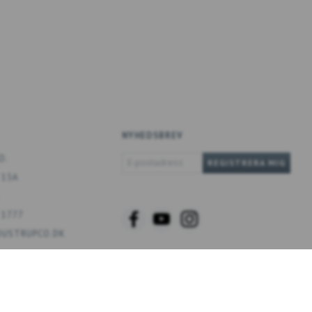
NYHEDSBREV
E-
O.
REGISTRERA MIG
POSTADRESS
 13A
 1777
USTRUPCO.DK