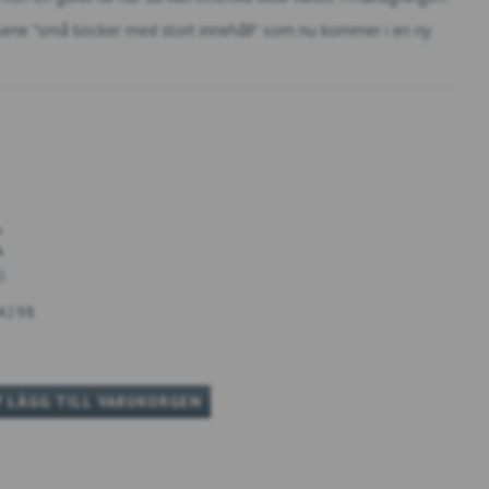
serie ”små böcker med stort innehåll” som nu kommer i en ny
K
)
4298
LÄGG TILL VARUKORGEN