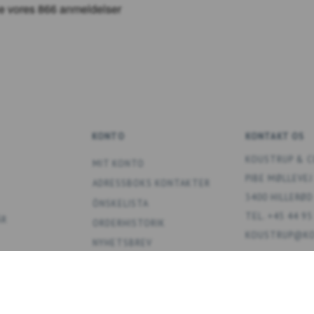
KONTO
KONTAKT OS
KOUSTRUP & C
MIT KONTO
PIBE MØLLEVEJ
ADRESSBOKS KONTAKTER
3400 HILLERØD
ÖNSKELISTA
TEL. +45 44 95
ÅR
ORDERHISTORIK
KOUSTRUP@KO
NYHETSBREV