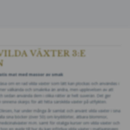
VILDA VÄXTER 3:E
N
atis mat med massor av smak
läsa om en rad vilda växter som lätt kan plockas och användas i
 mer välkända och smakrika än andra, men upplevelsen av att
h sedan använda dem i olika rätter är helt suverän. Det ger
 sinnena skärps för att hitta särskilda växter på utflykten.
lesen, har under många år samlat och använt vilda växter i sina
 alla sina böcker (över 50) om kryddörter, ätbara blommor,
edicinalväxter m.m. samt för otaliga kurser om vilda växter och
hon en guide till hur du kan införliva vilda växter i matlagningen.