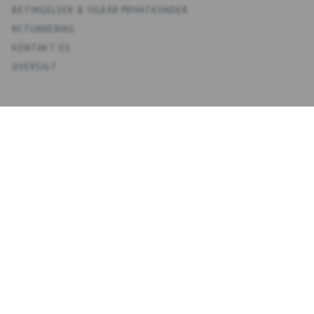
BETINGELSER & VILKÅR PRIVATKUNDER
RETURNERING
KONTAKT OS
OVERSIGT
KONTO
MIN KONTO
ADRESSEBOG
ØNSKELISTE
ORDREHISTORIK
NYHEDSBREV
NYHEDSBREV
EMAIL-
TILMELD